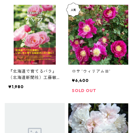
『北海道で育てるバラ』
ロサ ’ウィリアムⅢ’
（北海道新聞社）工藤敏博
¥6,400
監修
¥1,980
SOLD OUT