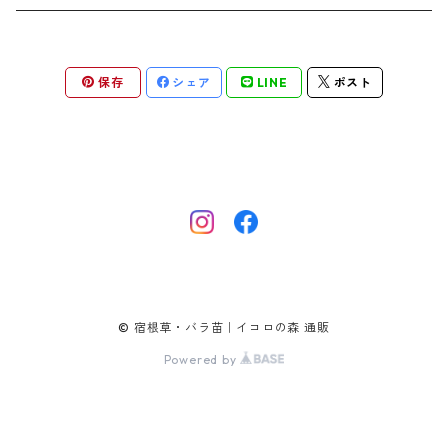
アデノフォラ
クランベ
アルンクス
スタキス
ディアンツス
ヘレボルス
ススキ
パトリニア
ムクデニア
リグラリア
パニクム
ラティルス
ミスカンツス
ワ行
ラ行
シュラブ樹形
オレンジ
香りのある植物
スイセン
アユガ
クロコスミア
ウィオラ
セリヌム
ディギタリス
ホスタ
スポロボルス
保存
シェア
LINE
ポスト
ヒロテレフィウム
モナルダ
ロドゲルシア
ヒストリクス
リアトリス
ムーレンベルギア
ルズラ
ブッシュ樹形
ピンク
葉が魅力の植物
チューリップ
アネモネ
ゲウム
ウウラリア
ティムス
ポドフィルム
ソルガストルム
フィソステギア
マルワ
フウチソウ
リクニス
モリニア
原種系
矮性
紫
庭の骨格となる植物
ミニアイリス
アリウム
ゲラニウム
エピメディウム
テリマ
ポリゴナツム
フィリペンデュラ
フェスツカ
ルドベキア
メリカ
パロット系 (P)
赤
シードヘッド・実がきれいな植物
ムスカリ
アムソニア
ケロネ
エウリビア
テルモプシス
プラティコドン
ペニセツム
リスルム
トライアンフ系 (T)
黄色
紅葉〜冬がきれいな植物
カマッシア
アルケミラ
ケンタウレア
トラディスカンティア
プリムラ
ヘリクトトリコン
レウム
© 宿根草・バラ苗｜イコロの森 通販
フリンジ咲き系 (FR)
白
チオノドクサ
アルケア
ケントランツス
Powered by
トロリウス
フロミス
ホルデウム
一重早咲系 (SE)
クロッカス
アルンクス
コノクリニウム
フロクス
グレイギー原種系 (G)