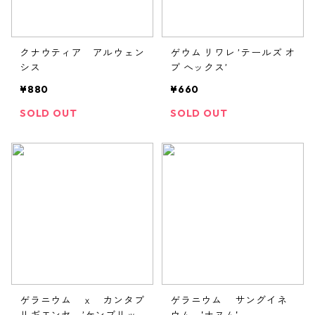
クナウティア アルウェン
ゲウム リワレ ’テールズ オ
シス
ブ へックス’
¥880
¥660
SOLD OUT
SOLD OUT
ゲラニウム ｘ カンタブ
ゲラニウム サングイネ