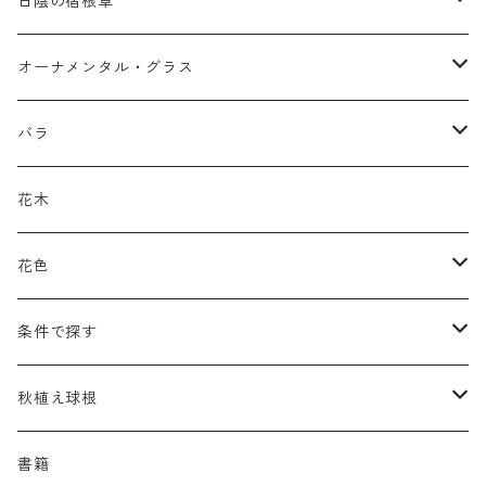
ア行
日陰の宿根草
アガパンツス
カ行
ア行
オーナメンタル・グラス
アキレア
カラミンタ
アクタエア
サ行
カ行
ア行
バラ
アクイレギア
カルタ
アコニツム
サルウィア
ギボウシ
エリムス
タ行
タ行
カ行
原種類
花木
アゲラティナ
カンパヌラ
アスター
サングイソルバ
キレンゲショウマ
タナケツム
ティアレラ
カスマンティウム
ナ行
ハ行
サ行
ハマナシの交配種（HRg）
花色
アスクレピアス
ギプソフィラ
アスティルベ
シダルケア
ゲンティアナ
タリクトルム
ドイツスズラン
カレクス
ネペタ
ブルネラ
スティパ
ハ行
マ行
タ行
ランブラー
黒
条件で探す
アスター
ギレニア
アスティルボイデス
シュウメイギク
コンワラリア
ダルメラ
ドデカテオン
カラマグロスティス
プルモナリア
セスレリア
パエオニア
メルテンシア
デスカンプシア
マ行
ラ行
ハ行
クライマー
青
蜜源植物
秋植え球根
アストランティア
クナウティア
アスリウム
シンフィオトリクム
ティアレラ
トリキルティス
コエレリア
ヘパティカ
スキザクリウム
バプティシア
ムクゲニア
ランプロカプノス
ハコネクロア
ラ行
シダ類
マ行
半つる
緑
グランドカバーにも良い植物
アリウム
書籍