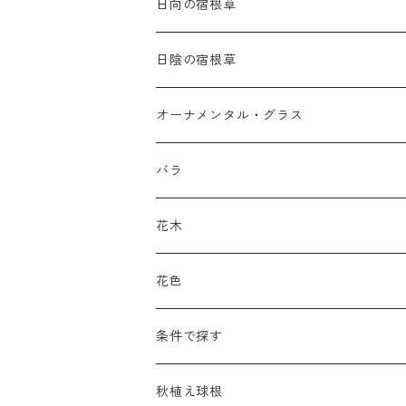
日向の宿根草
ア行
日陰の宿根草
アガパンツス
カ行
ア行
オーナメンタル・グラス
アキレア
カラミンタ
アクタエア
サ行
カ行
ア行
バラ
アクイレギア
カルタ
アコニツム
サルウィア
ギボウシ
エリムス
タ行
タ行
カ行
原種類
花木
アゲラティナ
カンパヌラ
アスター
サングイソルバ
キレンゲショウマ
タナケツム
ティアレラ
カスマンティウム
ナ行
ハ行
サ行
ハマナシの交配種（HRg）
花色
アスクレピアス
ギプソフィラ
アスティルベ
シダルケア
ゲンティアナ
タリクトルム
ドイツスズラン
カレクス
ネペタ
ブルネラ
スティパ
ハ行
マ行
タ行
ランブラー
黒
条件で探す
アスター
ギレニア
アスティルボイデス
シュウメイギク
コンワラリア
ダルメラ
ドデカテオン
カラマグロスティス
プルモナリア
セスレリア
パエオニア
メルテンシア
デスカンプシア
マ行
ラ行
ハ行
クライマー
青
蜜源植物
秋植え球根