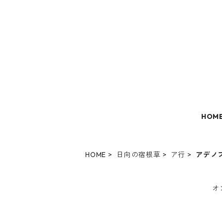
HOM
HOME
日向の宿根草
ア行
アデノ
オ