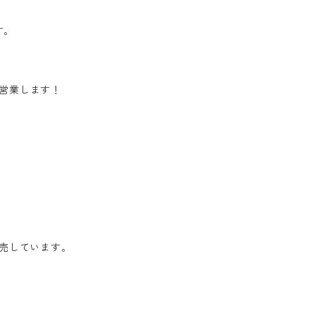
す。
で営業します！
売しています。