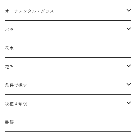
アガパンツス
カ行
ア行
オーナメンタル・グラス
アキレア
カラミンタ
アクタエア
サ行
カ行
ア行
バラ
アクイレギア
カルタ
アコニツム
サルウィア
ギボウシ
エリムス
タ行
タ行
カ行
原種類
花木
アゲラティナ
カンパヌラ
アスター
サングイソルバ
キレンゲショウマ
タナケツム
ティアレラ
カスマンティウム
ナ行
ハ行
サ行
ハマナシの交配種（HRg）
花色
アスクレピアス
ギプソフィラ
アスティルベ
シダルケア
ゲンティアナ
タリクトルム
ドイツスズラン
カレクス
ネペタ
ブルネラ
スティパ
ハ行
マ行
タ行
ランブラー
黒
条件で探す
アスター
ギレニア
アスティルボイデス
シュウメイギク
コンワラリア
ダルメラ
ドデカテオン
カラマグロスティス
プルモナリア
セスレリア
パエオニア
メルテンシア
デスカンプシア
マ行
ラ行
ハ行
クライマー
青
蜜源植物
秋植え球根
アストランティア
クナウティア
アスリウム
シンフィオトリクム
ティアレラ
トリキルティス
コエレリア
ヘパティカ
スキザクリウム
バプティシア
ムクゲニア
ランプロカプノス
ハコネクロア
ラ行
シダ類
マ行
半つる
緑
グランドカバーにも良い植物
アリウム
書籍
アデノフォラ
クランベ
アルンクス
スタキス
ディアンツス
ヘレボルス
ススキ