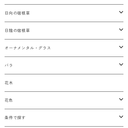
日向の宿根草
ア行
日陰の宿根草
アガパンツス
カ行
ア行
オーナメンタル・グラス
アキレア
カラミンタ
アクタエア
サ行
カ行
ア行
バラ
アクイレギア
カルタ
アコニツム
サルウィア
ギボウシ
エリムス
タ行
タ行
カ行
原種類
花木
アゲラティナ
カンパヌラ
アスター
サングイソルバ
キレンゲショウマ
タナケツム
ティアレラ
カスマンティウム
ナ行
ハ行
サ行
ハマナシの交配種（HRg）
花色
アスクレピアス
ギプソフィラ
アスティルベ
シダルケア
ゲンティアナ
タリクトルム
ドイツスズラン
カレクス
ネペタ
ブルネラ
スティパ
ハ行
マ行
タ行
ランブラー
黒
条件で探す