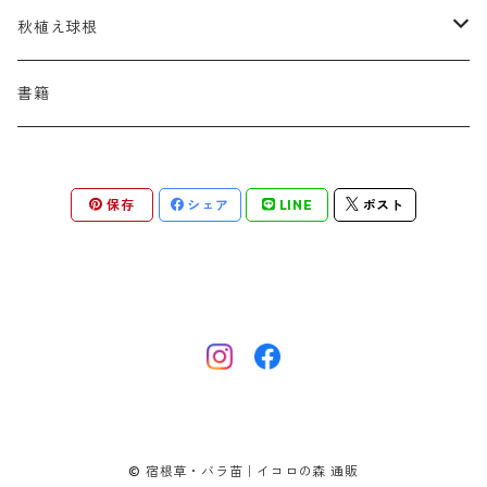
アスター
ギレニア
アスティルボイデス
シュウメイギク
コンワラリア
ダルメラ
ドデカテオン
カラマグロスティス
プルモナリア
セスレリア
パエオニア
メルテンシア
デスカンプシア
マ行
ラ行
ハ行
クライマー
青
蜜源植物
秋植え球根
アストランティア
クナウティア
アスリウム
シンフィオトリクム
ティアレラ
トリキルティス
コエレリア
ヘパティカ
スキザクリウム
バプティシア
ムクゲニア
ランプロカプノス
ハコネクロア
ラ行
シダ類
マ行
半つる
緑
グランドカバーにも良い植物
アリウム
書籍
アデノフォラ
クランベ
アルンクス
スタキス
ディアンツス
ヘレボルス
ススキ
パトリニア
ムクデニア
リグラリア
パニクム
ラティルス
ミスカンツス
ワ行
ラ行
シュラブ樹形
オレンジ
香りのある植物
スイセン
アユガ
クロコスミア
ウィオラ
セリヌム
ディギタリス
ホスタ
スポロボルス
保存
シェア
LINE
ポスト
ヒロテレフィウム
モナルダ
ロドゲルシア
ヒストリクス
リアトリス
ムーレンベルギア
ルズラ
ブッシュ樹形
ピンク
葉が魅力の植物
チューリップ
アネモネ
ゲウム
ウウラリア
ティムス
ポドフィルム
ソルガストルム
フィソステギア
マルワ
フウチソウ
リクニス
モリニア
原種系
矮性
紫
庭の骨格となる植物
ミニアイリス
アリウム
ゲラニウム
エピメディウム
テリマ
ポリゴナツム
フィリペンデュラ
フェスツカ
ルドベキア
メリカ
パロット系 (P)
赤
シードヘッド・実がきれいな植物
ムスカリ
アムソニア
ケロネ
エウリビア
テルモプシス
プラティコドン
ペニセツム
リスルム
トライアンフ系 (T)
黄色
紅葉〜冬がきれいな植物
カマッシア
アルケミラ
ケンタウレア
トラディスカンティア
プリムラ
ヘリクトトリコン
レウム
© 宿根草・バラ苗｜イコロの森 通販
フリンジ咲き系 (FR)