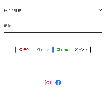
アスター
ギレニア
アスティルボイデス
シュウメイギク
コンワラリア
ダルメラ
ドデカテオン
カラマグロスティス
プルモナリア
セスレリア
パエオニア
メルテンシア
デスカンプシア
マ行
ラ行
ハ行
クライマー
青
蜜源植物
秋植え球根
アストランティア
クナウティア
アスリウム
シンフィオトリクム
ティアレラ
トリキルティス
コエレリア
ヘパティカ
スキザクリウム
バプティシア
ムクゲニア
ランプロカプノス
ハコネクロア
ラ行
シダ類
マ行
半つる
緑
グランドカバーにも良い植物
アリウム
書籍
アデノフォラ
クランベ
アルンクス
スタキス
ディアンツス
ヘレボルス
ススキ
パトリニア
ムクデニア
リグラリア
パニクム
ラティルス
ミスカンツス
ワ行
ラ行
シュラブ樹形
オレンジ
香りのある植物
スイセン
アユガ
クロコスミア
ウィオラ
セリヌム
ディギタリス
ホスタ
スポロボルス
保存
シェア
LINE
ポスト
ヒロテレフィウム
モナルダ
ロドゲルシア
ヒストリクス
リアトリス
ムーレンベルギア
ルズラ
ブッシュ樹形
ピンク
葉が魅力の植物
チューリップ
アネモネ
ゲウム
ウウラリア
ティムス
ポドフィルム
ソルガストルム
フィソステギア
マルワ
フウチソウ
リクニス
モリニア
原種系
矮性
紫
庭の骨格となる植物
ミニアイリス
アリウム
ゲラニウム
エピメディウム
テリマ
ポリゴナツム
フィリペンデュラ
フェスツカ
ルドベキア
メリカ
パロット系 (P)
赤
シードヘッド・実がきれいな植物
ムスカリ
アムソニア
ケロネ
エウリビア
テルモプシス
プラティコドン
ペニセツム
リスルム
トライアンフ系 (T)
黄色
紅葉〜冬がきれいな植物
カマッシア
アルケミラ
ケンタウレア
トラディスカンティア
プリムラ
ヘリクトトリコン