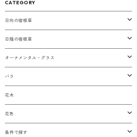
CATEGORY
日向の宿根草
ア行
日陰の宿根草
アガパンツス
カ行
ア行
オーナメンタル・グラス
アキレア
カラミンタ
アクタエア
サ行
カ行
ア行
バラ
アクイレギア
カルタ
アコニツム
サルウィア
ギボウシ
エリムス
タ行
タ行
カ行
原種類
花木
アゲラティナ
カンパヌラ
アスター
サングイソルバ
キレンゲショウマ
タナケツム
ティアレラ
カスマンティウム
ナ行
ハ行
サ行
ハマナシの交配種（HRg）
花色
アスクレピアス
ギプソフィラ
アスティルベ
シダルケア
ゲンティアナ
タリクトルム
ドイツスズラン
カレクス
ネペタ
ブルネラ
スティパ
ハ行
マ行
タ行
ランブラー
黒
条件で探す