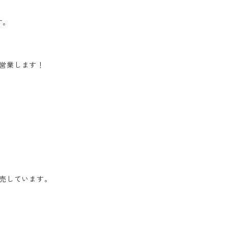
す。
で営業します！
売しています。