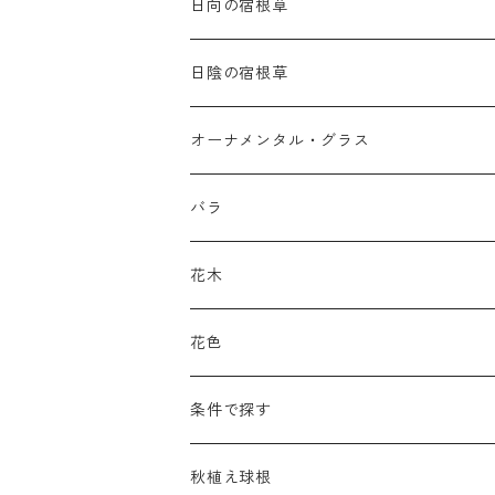
日向の宿根草
ア行
日陰の宿根草
アガパンツス
カ行
ア行
オーナメンタル・グラス
アキレア
カラミンタ
アクタエア
サ行
カ行
ア行
バラ
アクイレギア
カルタ
アコニツム
サルウィア
ギボウシ
エリムス
タ行
タ行
カ行
原種類
花木
アゲラティナ
カンパヌラ
アスター
サングイソルバ
キレンゲショウマ
タナケツム
ティアレラ
カスマンティウム
ナ行
ハ行
サ行
ハマナシの交配種（HRg）
花色
アスクレピアス
ギプソフィラ
アスティルベ
シダルケア
ゲンティアナ
タリクトルム
ドイツスズラン
カレクス
ネペタ
ブルネラ
スティパ
ハ行
マ行
タ行
ランブラー
黒
条件で探す
アスター
ギレニア
アスティルボイデス
シュウメイギク
コンワラリア
ダルメラ
ドデカテオン
カラマグロスティス
プルモナリア
セスレリア
パエオニア
メルテンシア
デスカンプシア
マ行
ラ行
ハ行
クライマー
青
蜜源植物
秋植え球根