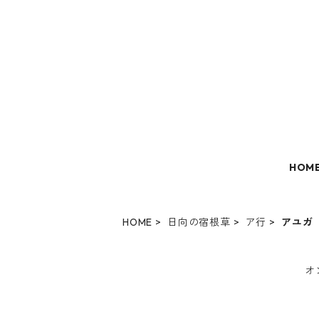
HOM
HOME
日向の宿根草
ア行
アユガ
オ