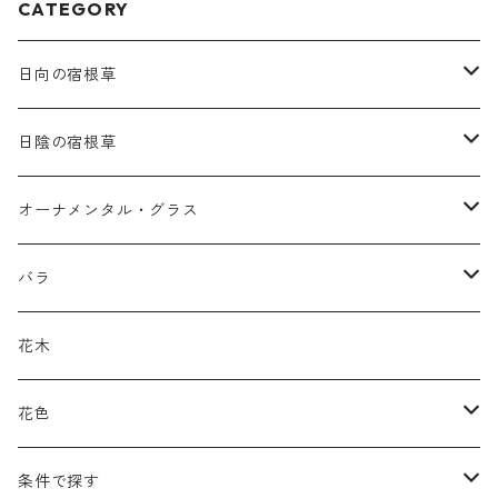
CATEGORY
日向の宿根草
ア行
日陰の宿根草
アガパンツス
カ行
ア行
オーナメンタル・グラス
アキレア
カラミンタ
アクタエア
サ行
カ行
ア行
バラ
アクイレギア
カルタ
アコニツム
サルウィア
ギボウシ
エリムス
タ行
タ行
カ行
原種類
花木
アゲラティナ
カンパヌラ
アスター
サングイソルバ
キレンゲショウマ
タナケツム
ティアレラ
カスマンティウム
ナ行
ハ行
サ行
ハマナシの交配種（HRg）
花色
アスクレピアス
ギプソフィラ
アスティルベ
シダルケア
ゲンティアナ
タリクトルム
ドイツスズラン
カレクス
ネペタ
ブルネラ
スティパ
ハ行
マ行
タ行
ランブラー
黒
条件で探す