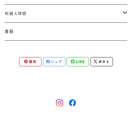
アスター
ギレニア
アスティルボイデス
シュウメイギク
コンワラリア
ダルメラ
ドデカテオン
カラマグロスティス
プルモナリア
セスレリア
パエオニア
メルテンシア
デスカンプシア
マ行
ラ行
ハ行
クライマー
青
蜜源植物
秋植え球根
アストランティア
クナウティア
アスリウム
シンフィオトリクム
ティアレラ
トリキルティス
コエレリア
ヘパティカ
スキザクリウム
バプティシア
ムクゲニア
ランプロカプノス
ハコネクロア
ラ行
シダ類
マ行
半つる
緑
グランドカバーにも良い植物
アリウム
書籍
アデノフォラ
クランベ
アルンクス
スタキス
ディアンツス
ヘレボルス
ススキ
パトリニア
ムクデニア
リグラリア
パニクム
ラティルス
ミスカンツス
ワ行
ラ行
シュラブ樹形
オレンジ
香りのある植物
スイセン
アユガ
クロコスミア
ウィオラ
セリヌム
ディギタリス
ホスタ
スポロボルス
保存
シェア
LINE
ポスト
ヒロテレフィウム
モナルダ
ロドゲルシア
ヒストリクス
リアトリス
ムーレンベルギア
ルズラ
ブッシュ樹形
ピンク
葉が魅力の植物
チューリップ
アネモネ
ゲウム
ウウラリア
ティムス
ポドフィルム
ソルガストルム
フィソステギア
マルワ
フウチソウ
リクニス
モリニア
原種系
矮性
紫
庭の骨格となる植物
ミニアイリス
アリウム
ゲラニウム
エピメディウム
テリマ
ポリゴナツム
フィリペンデュラ
フェスツカ
ルドベキア
メリカ
パロット系 (P)
赤
シードヘッド・実がきれいな植物
ムスカリ
アムソニア
ケロネ
エウリビア
テルモプシス
プラティコドン
ペニセツム
リスルム
トライアンフ系 (T)
黄色
紅葉〜冬がきれいな植物
カマッシア
アルケミラ
ケンタウレア
トラディスカンティア
プリムラ
ヘリクトトリコン