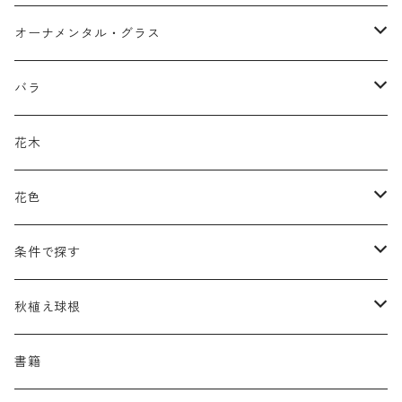
アガパンツス
カ行
ア行
オーナメンタル・グラス
アキレア
カラミンタ
アクタエア
サ行
カ行
ア行
バラ
アクイレギア
カルタ
アコニツム
サルウィア
ギボウシ
エリムス
タ行
タ行
カ行
原種類
花木
アゲラティナ
カンパヌラ
アスター
サングイソルバ
キレンゲショウマ
タナケツム
ティアレラ
カスマンティウム
ナ行
ハ行
サ行
ハマナシの交配種（HRg）
花色
アスクレピアス
ギプソフィラ
アスティルベ
シダルケア
ゲンティアナ
タリクトルム
ドイツスズラン
カレクス
ネペタ
ブルネラ
スティパ
ハ行
マ行
タ行
ランブラー
黒
条件で探す
アスター
ギレニア
アスティルボイデス
シュウメイギク
コンワラリア
ダルメラ
ドデカテオン
カラマグロスティス
プルモナリア
セスレリア
パエオニア
メルテンシア
デスカンプシア
マ行
ラ行
ハ行
クライマー
青
蜜源植物
秋植え球根
アストランティア
クナウティア
アスリウム
シンフィオトリクム
ティアレラ
トリキルティス
コエレリア
ヘパティカ
スキザクリウム
バプティシア
ムクゲニア
ランプロカプノス
ハコネクロア
ラ行
シダ類
マ行
半つる
緑
グランドカバーにも良い植物
アリウム
書籍
アデノフォラ
クランベ
アルンクス
スタキス
ディアンツス
ヘレボルス
ススキ