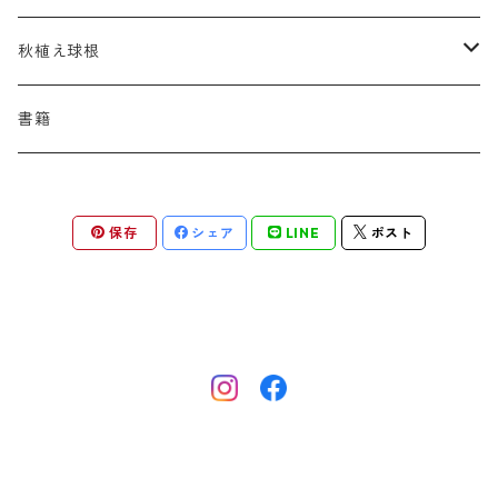
アスター
ギレニア
アスティルボイデス
シュウメイギク
コンワラリア
ダルメラ
ドデカテオン
カラマグロスティス
プルモナリア
セスレリア
パエオニア
メルテンシア
デスカンプシア
マ行
ラ行
ハ行
クライマー
青
蜜源植物
秋植え球根
アストランティア
クナウティア
アスリウム
シンフィオトリクム
ティアレラ
トリキルティス
コエレリア
ヘパティカ
スキザクリウム
バプティシア
ムクゲニア
ランプロカプノス
ハコネクロア
ラ行
シダ類
マ行
半つる
緑
グランドカバーにも良い植物
アリウム
書籍
アデノフォラ
クランベ
アルンクス
スタキス
ディアンツス
ヘレボルス
ススキ
パトリニア
ムクデニア
リグラリア
パニクム
ラティルス
ミスカンツス
ワ行
ラ行
シュラブ樹形
オレンジ
香りのある植物
スイセン
アユガ
クロコスミア
ウィオラ
セリヌム
ディギタリス
ホスタ
スポロボルス
保存
シェア
LINE
ポスト
ヒロテレフィウム
モナルダ
ロドゲルシア
ヒストリクス
リアトリス
ムーレンベルギア
ルズラ
ブッシュ樹形
ピンク
葉が魅力の植物
チューリップ
アネモネ
ゲウム
ウウラリア
ティムス
ポドフィルム
ソルガストルム
フィソステギア
マルワ
フウチソウ
リクニス
モリニア
原種系
矮性
紫
庭の骨格となる植物
ミニアイリス
アリウム
ゲラニウム
エピメディウム
テリマ
ポリゴナツム
フィリペンデュラ
フェスツカ
ルドベキア
メリカ
パロット系 (P)
赤
シードヘッド・実がきれいな植物
ムスカリ
アムソニア
ケロネ
エウリビア
テルモプシス
プラティコドン
ペニセツム
リスルム
トライアンフ系 (T)
黄色
紅葉〜冬がきれいな植物
カマッシア
アルケミラ
ケンタウレア
トラディスカンティア
プリムラ
ヘリクトトリコン