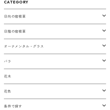
CATEGORY
日向の宿根草
ア行
日陰の宿根草
アガパンツス
カ行
ア行
オーナメンタル・グラス
アキレア
カラミンタ
アクタエア
サ行
カ行
ア行
バラ
アクイレギア
カルタ
アコニツム
サルウィア
ギボウシ
エリムス
タ行
タ行
カ行
原種類
花木
アゲラティナ
カンパヌラ
アスター
サングイソルバ
キレンゲショウマ
タナケツム
ティアレラ
カスマンティウム
ナ行
ハ行
サ行
ハマナシの交配種（HRg）
花色
アスクレピアス
ギプソフィラ
アスティルベ
シダルケア
ゲンティアナ
タリクトルム
ドイツスズラン
カレクス
ネペタ
ブルネラ
スティパ
ハ行
マ行
タ行
ランブラー
黒
条件で探す