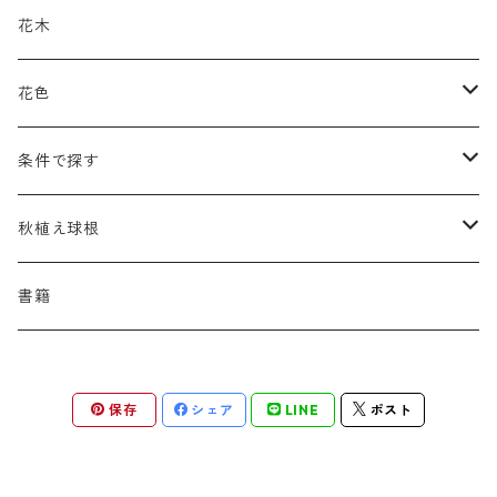
アクイレギア
カルタ
アコニツム
サルウィア
ギボウシ
エリムス
タ行
タ行
カ行
原種類
花木
アゲラティナ
カンパヌラ
アスター
サングイソルバ
キレンゲショウマ
タナケツム
ティアレラ
カスマンティウム
ナ行
ハ行
サ行
ハマナシの交配種（HRg）
花色
アスクレピアス
ギプソフィラ
アスティルベ
シダルケア
ゲンティアナ
タリクトルム
ドイツスズラン
カレクス
ネペタ
ブルネラ
スティパ
ハ行
マ行
タ行
ランブラー
黒
条件で探す
アスター
ギレニア
アスティルボイデス
シュウメイギク
コンワラリア
ダルメラ
ドデカテオン
カラマグロスティス
プルモナリア
セスレリア
パエオニア
メルテンシア
デスカンプシア
マ行
ラ行
ハ行
クライマー
青
蜜源植物
秋植え球根
アストランティア
クナウティア
アスリウム
シンフィオトリクム
ティアレラ
トリキルティス
コエレリア
ヘパティカ
スキザクリウム
バプティシア
ムクゲニア
ランプロカプノス
ハコネクロア
ラ行
シダ類
マ行
半つる
緑
グランドカバーにも良い植物
アリウム
書籍
アデノフォラ
クランベ
アルンクス
スタキス
ディアンツス
ヘレボルス
ススキ
パトリニア
ムクデニア
リグラリア
パニクム
ラティルス
ミスカンツス
ワ行
ラ行
シュラブ樹形
オレンジ
香りのある植物
スイセン
アユガ
クロコスミア
ウィオラ
セリヌム
ディギタリス
ホスタ
スポロボルス
保存
シェア
LINE
ポスト
ヒロテレフィウム
モナルダ
ロドゲルシア
ヒストリクス
リアトリス
ムーレンベルギア
ルズラ
ブッシュ樹形
ピンク
葉が魅力の植物
チューリップ
アネモネ
ゲウム
ウウラリア
ティムス
ポドフィルム
ソルガストルム
フィソステギア
マルワ
フウチソウ
リクニス
モリニア
原種系