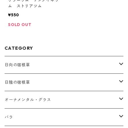
ゲラニウム サングイネウ
ム ストリアツム
¥550
SOLD OUT
CATEGORY
日向の宿根草
ア行
日陰の宿根草
アガパンツス
カ行
ア行
オーナメンタル・グラス
アキレア
カラミンタ
アクタエア
サ行
カ行
ア行
バラ