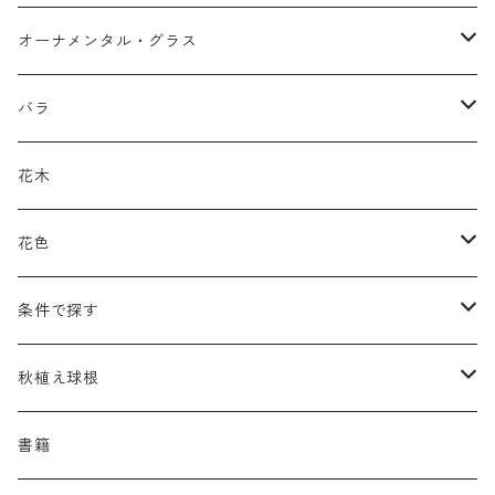
アガパンツス
カ行
ア行
オーナメンタル・グラス
アキレア
カラミンタ
アクタエア
サ行
カ行
ア行
バラ
アクイレギア
カルタ
アコニツム
サルウィア
ギボウシ
エリムス
タ行
タ行
カ行
原種類
花木
アゲラティナ
カンパヌラ
アスター
サングイソルバ
キレンゲショウマ
タナケツム
ティアレラ
カスマンティウム
ナ行
ハ行
サ行
ハマナシの交配種（HRg）
花色
アスクレピアス
ギプソフィラ
アスティルベ
シダルケア
ゲンティアナ
タリクトルム
ドイツスズラン
カレクス
ネペタ
ブルネラ
スティパ
ハ行
マ行
タ行
ランブラー
黒
条件で探す
アスター
ギレニア
アスティルボイデス
シュウメイギク
コンワラリア
ダルメラ
ドデカテオン
カラマグロスティス
プルモナリア
セスレリア
パエオニア
メルテンシア
デスカンプシア
マ行
ラ行
ハ行
クライマー
青
蜜源植物
秋植え球根
アストランティア
クナウティア
アスリウム
シンフィオトリクム
ティアレラ
トリキルティス
コエレリア
ヘパティカ
スキザクリウム
バプティシア
ムクゲニア
ランプロカプノス
ハコネクロア
ラ行
シダ類
マ行
半つる
緑
グランドカバーにも良い植物
アリウム
書籍
アデノフォラ
クランベ
アルンクス
スタキス
ディアンツス
ヘレボルス
ススキ