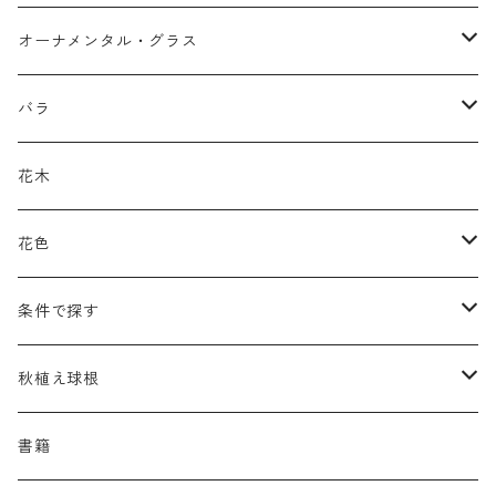
アガパンツス
カ行
ア行
オーナメンタル・グラス
アキレア
カラミンタ
アクタエア
サ行
カ行
ア行
バラ
アクイレギア
カルタ
アコニツム
サルウィア
ギボウシ
エリムス
タ行
タ行
カ行
原種類
花木
アゲラティナ
カンパヌラ
アスター
サングイソルバ
キレンゲショウマ
タナケツム
ティアレラ
カスマンティウム
ナ行
ハ行
サ行
ハマナシの交配種（HRg）
花色
アスクレピアス
ギプソフィラ
アスティルベ
シダルケア
ゲンティアナ
タリクトルム
ドイツスズラン
カレクス
ネペタ
ブルネラ
スティパ
ハ行
マ行
タ行
ランブラー
黒
条件で探す
アスター
ギレニア
アスティルボイデス
シュウメイギク
コンワラリア
ダルメラ
ドデカテオン
カラマグロスティス
プルモナリア
セスレリア
パエオニア
メルテンシア
デスカンプシア
マ行
ラ行
ハ行
クライマー
青
蜜源植物
秋植え球根
アストランティア
クナウティア
アスリウム
シンフィオトリクム
ティアレラ
トリキルティス
コエレリア
ヘパティカ
スキザクリウム
バプティシア
ムクゲニア
ランプロカプノス
ハコネクロア
ラ行
シダ類
マ行
半つる
緑
グランドカバーにも良い植物
アリウム
書籍
アデノフォラ
クランベ
アルンクス
スタキス
ディアンツス
ヘレボルス
ススキ