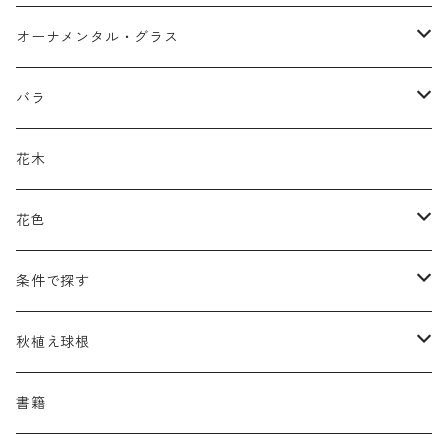
アガパンツス
カ行
ア行
オーナメンタル・グラス
アキレア
カラミンタ
アクタエア
サ行
カ行
ア行
バラ
アクイレギア
カルタ
アコニツム
サルウィア
ギボウシ
エリムス
タ行
タ行
カ行
原種類
花木
アゲラティナ
カンパヌラ
アスター
サングイソルバ
キレンゲショウマ
タナケツム
ティアレラ
カスマンティウム
ナ行
ハ行
サ行
ハマナシの交配種（HRg）
花色
アスクレピアス
ギプソフィラ
アスティルベ
シダルケア
ゲンティアナ
タリクトルム
ドイツスズラン
カレクス
ネペタ
ブルネラ
スティパ
ハ行
マ行
タ行
ランブラー
黒
条件で探す
アスター
ギレニア
アスティルボイデス
シュウメイギク
コンワラリア
ダルメラ
ドデカテオン
カラマグロスティス
プルモナリア
セスレリア
パエオニア
メルテンシア
デスカンプシア
マ行
ラ行
ハ行
クライマー
青
蜜源植物
秋植え球根
アストランティア
クナウティア
アスリウム
シンフィオトリクム
ティアレラ
トリキルティス
コエレリア
ヘパティカ
スキザクリウム
バプティシア
ムクゲニア
ランプロカプノス
ハコネクロア
ラ行
シダ類
マ行
半つる
緑
グランドカバーにも良い植物
アリウム
書籍
アデノフォラ
クランベ
アルンクス
スタキス
ディアンツス
ヘレボルス
ススキ