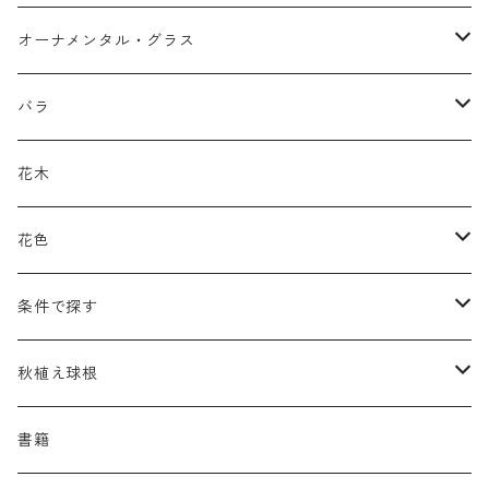
アガパンツス
カ行
ア行
オーナメンタル・グラス
アキレア
カラミンタ
アクタエア
サ行
カ行
ア行
バラ
アクイレギア
カルタ
アコニツム
サルウィア
ギボウシ
エリムス
タ行
タ行
カ行
原種類
花木
アゲラティナ
カンパヌラ
アスター
サングイソルバ
キレンゲショウマ
タナケツム
ティアレラ
カスマンティウム
ナ行
ハ行
サ行
ハマナシの交配種（HRg）
花色
アスクレピアス
ギプソフィラ
アスティルベ
シダルケア
ゲンティアナ
タリクトルム
ドイツスズラン
カレクス
ネペタ
ブルネラ
スティパ
ハ行
マ行
タ行
ランブラー
黒
条件で探す
アスター
ギレニア
アスティルボイデス
シュウメイギク
コンワラリア
ダルメラ
ドデカテオン
カラマグロスティス
プルモナリア
セスレリア
パエオニア
メルテンシア
デスカンプシア
マ行
ラ行
ハ行
クライマー
青
蜜源植物
秋植え球根
アストランティア
クナウティア
アスリウム
シンフィオトリクム
ティアレラ
トリキルティス
コエレリア
ヘパティカ
スキザクリウム
バプティシア
ムクゲニア
ランプロカプノス
ハコネクロア
ラ行
シダ類
マ行
半つる
緑
グランドカバーにも良い植物
アリウム
書籍
アデノフォラ
クランベ
アルンクス
スタキス
ディアンツス
ヘレボルス
ススキ