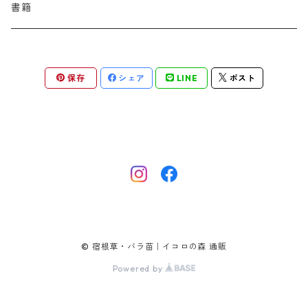
バプティシア
ムクゲニア
ランプロカプノス
ハコネクロア
ラ行
シダ類
マ行
半つる
緑
グランドカバーにも良い植物
アリウム
書籍
アデノフォラ
クランベ
アルンクス
スタキス
ディアンツス
ヘレボルス
ススキ
パトリニア
ムクデニア
リグラリア
パニクム
ラティルス
ミスカンツス
ワ行
ラ行
シュラブ樹形
オレンジ
香りのある植物
スイセン
アユガ
クロコスミア
ウィオラ
セリヌム
ディギタリス
ホスタ
スポロボルス
保存
シェア
LINE
ポスト
ヒロテレフィウム
モナルダ
ロドゲルシア
ヒストリクス
リアトリス
ムーレンベルギア
ルズラ
ブッシュ樹形
ピンク
葉が魅力の植物
チューリップ
アネモネ
ゲウム
ウウラリア
ティムス
ポドフィルム
ソルガストルム
フィソステギア
マルワ
フウチソウ
リクニス
モリニア
原種系
矮性
紫
庭の骨格となる植物
ミニアイリス
アリウム
ゲラニウム
エピメディウム
テリマ
ポリゴナツム
フィリペンデュラ
フェスツカ
ルドベキア
メリカ
パロット系 (P)
赤
シードヘッド・実がきれいな植物
ムスカリ
アムソニア
ケロネ
エウリビア
テルモプシス
プラティコドン
ペニセツム
リスルム
トライアンフ系 (T)
黄色
紅葉〜冬がきれいな植物
カマッシア
アルケミラ
ケンタウレア
トラディスカンティア
プリムラ
ヘリクトトリコン
レウム
© 宿根草・バラ苗｜イコロの森 通販
フリンジ咲き系 (FR)
白
チオノドクサ
アルケア
ケントランツス
Powered by
トロリウス
フロミス
ホルデウム
一重早咲系 (SE)
クロッカス
アルンクス
コノクリニウム