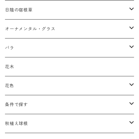
ア行
日陰の宿根草
アガパンツス
カ行
ア行
オーナメンタル・グラス
アキレア
カラミンタ
アクタエア
サ行
カ行
ア行
バラ
アクイレギア
カルタ
アコニツム
サルウィア
ギボウシ
エリムス
タ行
タ行
カ行
原種類
花木
アゲラティナ
カンパヌラ
アスター
サングイソルバ
キレンゲショウマ
タナケツム
ティアレラ
カスマンティウム
ナ行
ハ行
サ行
ハマナシの交配種（HRg）
花色
アスクレピアス
ギプソフィラ
アスティルベ
シダルケア
ゲンティアナ
タリクトルム
ドイツスズラン
カレクス
ネペタ
ブルネラ
スティパ
ハ行
マ行
タ行
ランブラー
黒
条件で探す
アスター
ギレニア
アスティルボイデス
シュウメイギク
コンワラリア
ダルメラ
ドデカテオン
カラマグロスティス
プルモナリア
セスレリア
パエオニア
メルテンシア
デスカンプシア
マ行
ラ行
ハ行
クライマー
青
蜜源植物
秋植え球根
アストランティア
クナウティア
アスリウム
シンフィオトリクム
ティアレラ
トリキルティス
コエレリア
ヘパティカ
スキザクリウム