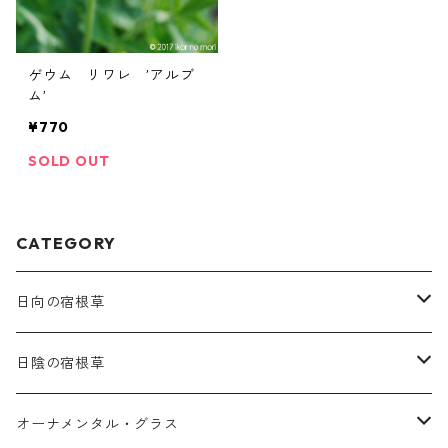
ゲウム リワレ ’アルブ
ム’
¥770
SOLD OUT
CATEGORY
日向の宿根草
ア行
日陰の宿根草
アガパンツス
カ行
ア行
オーナメンタル・グラス