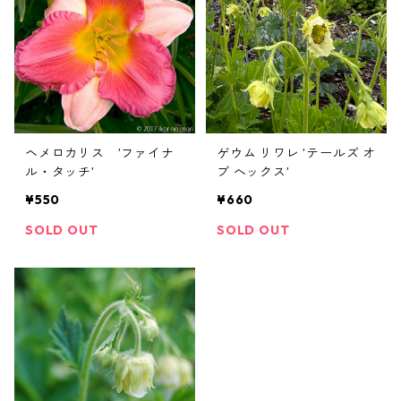
ヘメロカリス ’ファイナ
ゲウム リワレ ’テールズ オ
ル・タッチ’
ブ へックス’
¥550
¥660
SOLD OUT
SOLD OUT