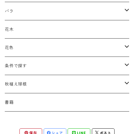
アキレア
カラミンタ
アクタエア
サ行
カ行
ア行
バラ
アクイレギア
カルタ
アコニツム
サルウィア
ギボウシ
エリムス
タ行
タ行
カ行
原種類
花木
アゲラティナ
カンパヌラ
アスター
サングイソルバ
キレンゲショウマ
タナケツム
ティアレラ
カスマンティウム
ナ行
ハ行
サ行
ハマナシの交配種（HRg）
花色
アスクレピアス
ギプソフィラ
アスティルベ
シダルケア
ゲンティアナ
タリクトルム
ドイツスズラン
カレクス
ネペタ
ブルネラ
スティパ
ハ行
マ行
タ行
ランブラー
黒
条件で探す
アスター
ギレニア
アスティルボイデス
シュウメイギク
コンワラリア
ダルメラ
ドデカテオン
カラマグロスティス
プルモナリア
セスレリア
パエオニア
メルテンシア
デスカンプシア
マ行
ラ行
ハ行
クライマー
青
蜜源植物
秋植え球根
アストランティア
クナウティア
アスリウム
シンフィオトリクム
ティアレラ
トリキルティス
コエレリア
ヘパティカ
スキザクリウム
バプティシア
ムクゲニア
ランプロカプノス
ハコネクロア
ラ行
シダ類
マ行
半つる
緑
グランドカバーにも良い植物
アリウム
書籍
アデノフォラ
クランベ
アルンクス
スタキス
ディアンツス
ヘレボルス
ススキ
パトリニア
ムクデニア
リグラリア
パニクム
ラティルス
ミスカンツス
ワ行
ラ行
シュラブ樹形
オレンジ
香りのある植物
スイセン
アユガ
クロコスミア
ウィオラ
セリヌム
ディギタリス
ホスタ
スポロボルス
保存
シェア
LINE
ポスト
ヒロテレフィウム