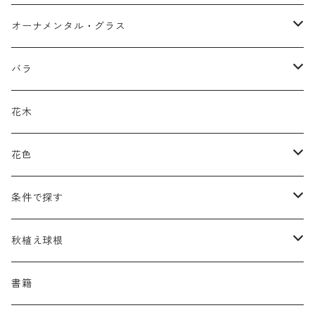
アガパンツス
カ行
ア行
オーナメンタル・グラス
アキレア
カラミンタ
アクタエア
サ行
カ行
ア行
バラ
アクイレギア
カルタ
アコニツム
サルウィア
ギボウシ
エリムス
タ行
タ行
カ行
原種類
花木
アゲラティナ
カンパヌラ
アスター
サングイソルバ
キレンゲショウマ
タナケツム
ティアレラ
カスマンティウム
ナ行
ハ行
サ行
ハマナシの交配種（HRg）
花色
アスクレピアス
ギプソフィラ
アスティルベ
シダルケア
ゲンティアナ
タリクトルム
ドイツスズラン
カレクス
ネペタ
ブルネラ
スティパ
ハ行
マ行
タ行
ランブラー
黒
条件で探す
アスター
ギレニア
アスティルボイデス
シュウメイギク
コンワラリア
ダルメラ
ドデカテオン
カラマグロスティス
プルモナリア
セスレリア
パエオニア
メルテンシア
デスカンプシア
マ行
ラ行
ハ行
クライマー
青
蜜源植物
秋植え球根
アストランティア
クナウティア
アスリウム
シンフィオトリクム
ティアレラ
トリキルティス
コエレリア
ヘパティカ
スキザクリウム
バプティシア
ムクゲニア
ランプロカプノス
ハコネクロア
ラ行
シダ類
マ行
半つる
緑
グランドカバーにも良い植物
アリウム
書籍
アデノフォラ
クランベ
アルンクス
スタキス
ディアンツス
ヘレボルス
ススキ