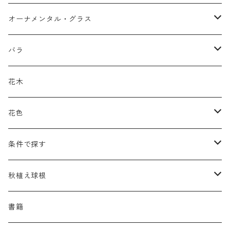
アガパンツス
カ行
ア行
オーナメンタル・グラス
アキレア
カラミンタ
アクタエア
サ行
カ行
ア行
バラ
アクイレギア
カルタ
アコニツム
サルウィア
ギボウシ
エリムス
タ行
タ行
カ行
原種類
花木
アゲラティナ
カンパヌラ
アスター
サングイソルバ
キレンゲショウマ
タナケツム
ティアレラ
カスマンティウム
ナ行
ハ行
サ行
ハマナシの交配種（HRg）
花色
アスクレピアス
ギプソフィラ
アスティルベ
シダルケア
ゲンティアナ
タリクトルム
ドイツスズラン
カレクス
ネペタ
ブルネラ
スティパ
ハ行
マ行
タ行
ランブラー
黒
条件で探す
アスター
ギレニア
アスティルボイデス
シュウメイギク
コンワラリア
ダルメラ
ドデカテオン
カラマグロスティス
プルモナリア
セスレリア
パエオニア
メルテンシア
デスカンプシア
マ行
ラ行
ハ行
クライマー
青
蜜源植物
秋植え球根
アストランティア
クナウティア
アスリウム
シンフィオトリクム
ティアレラ
トリキルティス
コエレリア
ヘパティカ
スキザクリウム
バプティシア
ムクゲニア
ランプロカプノス
ハコネクロア
ラ行
シダ類
マ行
半つる
緑
グランドカバーにも良い植物
アリウム
書籍
アデノフォラ
クランベ
アルンクス
スタキス
ディアンツス
ヘレボルス
ススキ