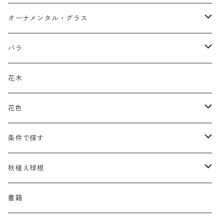
アガパンツス
カ行
ア行
オーナメンタル・グラス
アキレア
カラミンタ
アクタエア
サ行
カ行
ア行
バラ
アクイレギア
カルタ
アコニツム
サルウィア
ギボウシ
エリムス
タ行
タ行
カ行
原種類
花木
アゲラティナ
カンパヌラ
アスター
サングイソルバ
キレンゲショウマ
タナケツム
ティアレラ
カスマンティウム
ナ行
ハ行
サ行
ハマナシの交配種（HRg）
花色
アスクレピアス
ギプソフィラ
アスティルベ
シダルケア
ゲンティアナ
タリクトルム
ドイツスズラン
カレクス
ネペタ
ブルネラ
スティパ
ハ行
マ行
タ行
ランブラー
黒
条件で探す
アスター
ギレニア
アスティルボイデス
シュウメイギク
コンワラリア
ダルメラ
ドデカテオン
カラマグロスティス
プルモナリア
セスレリア
パエオニア
メルテンシア
デスカンプシア
マ行
ラ行
ハ行
クライマー
青
蜜源植物
秋植え球根
アストランティア
クナウティア
アスリウム
シンフィオトリクム
ティアレラ
トリキルティス
コエレリア
ヘパティカ
スキザクリウム
バプティシア
ムクゲニア
ランプロカプノス
ハコネクロア
ラ行
シダ類
マ行
半つる
緑
グランドカバーにも良い植物
アリウム
書籍
アデノフォラ
クランベ
アルンクス
スタキス
ディアンツス
ヘレボルス
ススキ