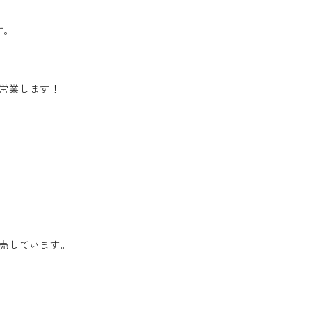
す。
で営業します！
売しています。