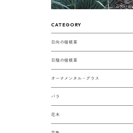
CATEGORY
日向の宿根草
ア行
日陰の宿根草
アガパンツス
カ行
ア行
オーナメンタル・グラス
アキレア
カラミンタ
アクタエア
サ行
カ行
ア行
バラ
アクイレギア
カルタ
アコニツム
サルウィア
ギボウシ
エリムス
タ行
タ行
カ行
原種類
花木
アゲラティナ
カンパヌラ
アスター
サングイソルバ
キレンゲショウマ
タナケツム
ティアレラ
カスマンティウム
ナ行
ハ行
サ行
ハマナシの交配種（HRg）
花色