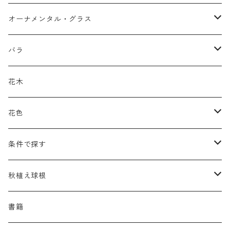
アガパンツス
カ行
ア行
オーナメンタル・グラス
アキレア
カラミンタ
アクタエア
サ行
カ行
ア行
バラ
アクイレギア
カルタ
アコニツム
サルウィア
ギボウシ
エリムス
タ行
タ行
カ行
原種類
花木
アゲラティナ
カンパヌラ
アスター
サングイソルバ
キレンゲショウマ
タナケツム
ティアレラ
カスマンティウム
ナ行
ハ行
サ行
ハマナシの交配種（HRg）
花色
アスクレピアス
ギプソフィラ
アスティルベ
シダルケア
ゲンティアナ
タリクトルム
ドイツスズラン
カレクス
ネペタ
ブルネラ
スティパ
ハ行
マ行
タ行
ランブラー
黒
条件で探す
アスター
ギレニア
アスティルボイデス
シュウメイギク
コンワラリア
ダルメラ
ドデカテオン
カラマグロスティス
プルモナリア
セスレリア
パエオニア
メルテンシア
デスカンプシア
マ行
ラ行
ハ行
クライマー
青
蜜源植物
秋植え球根
アストランティア
クナウティア
アスリウム
シンフィオトリクム
ティアレラ
トリキルティス
コエレリア
ヘパティカ
スキザクリウム
バプティシア
ムクゲニア
ランプロカプノス
ハコネクロア
ラ行
シダ類
マ行
半つる
緑
グランドカバーにも良い植物
アリウム
書籍
アデノフォラ
クランベ
アルンクス
スタキス
ディアンツス
ヘレボルス
ススキ