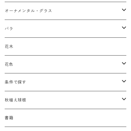
アガパンツス
カ行
ア行
オーナメンタル・グラス
アキレア
カラミンタ
アクタエア
サ行
カ行
ア行
バラ
アクイレギア
カルタ
アコニツム
サルウィア
ギボウシ
エリムス
タ行
タ行
カ行
原種類
花木
アゲラティナ
カンパヌラ
アスター
サングイソルバ
キレンゲショウマ
タナケツム
ティアレラ
カスマンティウム
ナ行
ハ行
サ行
ハマナシの交配種（HRg）
花色
アスクレピアス
ギプソフィラ
アスティルベ
シダルケア
ゲンティアナ
タリクトルム
ドイツスズラン
カレクス
ネペタ
ブルネラ
スティパ
ハ行
マ行
タ行
ランブラー
黒
条件で探す
アスター
ギレニア
アスティルボイデス
シュウメイギク
コンワラリア
ダルメラ
ドデカテオン
カラマグロスティス
プルモナリア
セスレリア
パエオニア
メルテンシア
デスカンプシア
マ行
ラ行
ハ行
クライマー
青
蜜源植物
秋植え球根
アストランティア
クナウティア
アスリウム
シンフィオトリクム
ティアレラ
トリキルティス
コエレリア
ヘパティカ
スキザクリウム
バプティシア
ムクゲニア
ランプロカプノス
ハコネクロア
ラ行
シダ類
マ行
半つる
緑
グランドカバーにも良い植物
アリウム
書籍
アデノフォラ
クランベ
アルンクス
スタキス
ディアンツス
ヘレボルス
ススキ