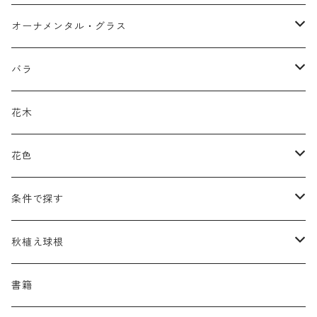
アガパンツス
カ行
ア行
オーナメンタル・グラス
アキレア
カラミンタ
アクタエア
サ行
カ行
ア行
バラ
アクイレギア
カルタ
アコニツム
サルウィア
ギボウシ
エリムス
タ行
タ行
カ行
原種類
花木
アゲラティナ
カンパヌラ
アスター
サングイソルバ
キレンゲショウマ
タナケツム
ティアレラ
カスマンティウム
ナ行
ハ行
サ行
ハマナシの交配種（HRg）
花色
アスクレピアス
ギプソフィラ
アスティルベ
シダルケア
ゲンティアナ
タリクトルム
ドイツスズラン
カレクス
ネペタ
ブルネラ
スティパ
ハ行
マ行
タ行
ランブラー
黒
条件で探す
アスター
ギレニア
アスティルボイデス
シュウメイギク
コンワラリア
ダルメラ
ドデカテオン
カラマグロスティス
プルモナリア
セスレリア
パエオニア
メルテンシア
デスカンプシア
マ行
ラ行
ハ行
クライマー
青
蜜源植物
秋植え球根
アストランティア
クナウティア
アスリウム
シンフィオトリクム
ティアレラ
トリキルティス
コエレリア
ヘパティカ
スキザクリウム
バプティシア
ムクゲニア
ランプロカプノス
ハコネクロア
ラ行
シダ類
マ行
半つる
緑
グランドカバーにも良い植物
アリウム
書籍
アデノフォラ
クランベ
アルンクス
スタキス
ディアンツス
ヘレボルス
ススキ