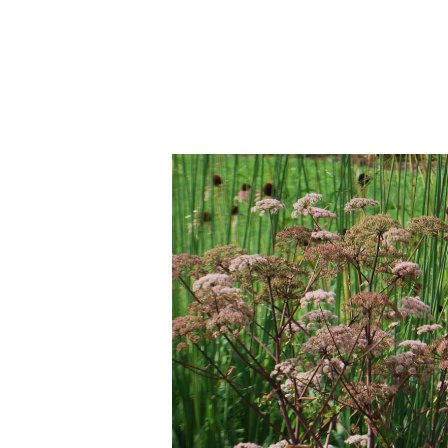
SOLD OUT
アンゲリカ シルウェストリス ’ビ
ズ・ミード’
¥660