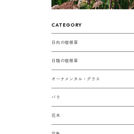
CATEGORY
日向の宿根草
ア行
日陰の宿根草
アガパンツス
カ行
ア行
オーナメンタル・グラス
アキレア
カラミンタ
アクタエア
サ行
カ行
ア行
バラ
アクイレギア
カルタ
アコニツム
サルウィア
ギボウシ
エリムス
タ行
タ行
カ行
原種類
花木
アゲラティナ
カンパヌラ
アスター
サングイソルバ
キレンゲショウマ
タナケツム
ティアレラ
カスマンティウム
ナ行
ハ行
サ行
ハマナシの交配種（HRg）
花色