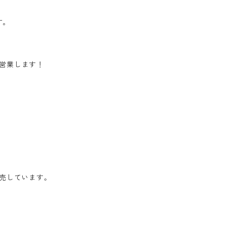
す。
で営業します！
売しています。