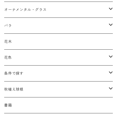
アガパンツス
カ行
ア行
オーナメンタル・グラス
アキレア
カラミンタ
アクタエア
サ行
カ行
ア行
バラ
アクイレギア
カルタ
アコニツム
サルウィア
ギボウシ
エリムス
タ行
タ行
カ行
原種類
花木
アゲラティナ
カンパヌラ
アスター
サングイソルバ
キレンゲショウマ
タナケツム
ティアレラ
カスマンティウム
ナ行
ハ行
サ行
ハマナシの交配種（HRg）
花色
アスクレピアス
ギプソフィラ
アスティルベ
シダルケア
ゲンティアナ
タリクトルム
ドイツスズラン
カレクス
ネペタ
ブルネラ
スティパ
ハ行
マ行
タ行
ランブラー
黒
条件で探す
アスター
ギレニア
アスティルボイデス
シュウメイギク
コンワラリア
ダルメラ
ドデカテオン
カラマグロスティス
プルモナリア
セスレリア
パエオニア
メルテンシア
デスカンプシア
マ行
ラ行
ハ行
クライマー
青
蜜源植物
秋植え球根
アストランティア
クナウティア
アスリウム
シンフィオトリクム
ティアレラ
トリキルティス
コエレリア
ヘパティカ
スキザクリウム
バプティシア
ムクゲニア
ランプロカプノス
ハコネクロア
ラ行
シダ類
マ行
半つる
緑
グランドカバーにも良い植物
アリウム
書籍
アデノフォラ
クランベ
アルンクス
スタキス
ディアンツス
ヘレボルス
ススキ