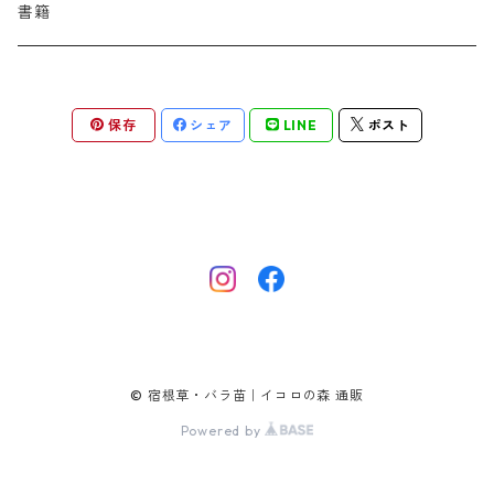
バプティシア
ムクゲニア
ランプロカプノス
ハコネクロア
ラ行
シダ類
マ行
半つる
緑
グランドカバーにも良い植物
アリウム
書籍
アデノフォラ
クランベ
アルンクス
スタキス
ディアンツス
ヘレボルス
ススキ
パトリニア
ムクデニア
リグラリア
パニクム
ラティルス
ミスカンツス
ワ行
ラ行
シュラブ樹形
オレンジ
香りのある植物
スイセン
アユガ
クロコスミア
ウィオラ
セリヌム
ディギタリス
ホスタ
スポロボルス
保存
シェア
LINE
ポスト
ヒロテレフィウム
モナルダ
ロドゲルシア
ヒストリクス
リアトリス
ムーレンベルギア
ルズラ
ブッシュ樹形
ピンク
葉が魅力の植物
チューリップ
アネモネ
ゲウム
ウウラリア
ティムス
ポドフィルム
ソルガストルム
フィソステギア
マルワ
フウチソウ
リクニス
モリニア
原種系
矮性
紫
庭の骨格となる植物
ミニアイリス
アリウム
ゲラニウム
エピメディウム
テリマ
ポリゴナツム
フィリペンデュラ
フェスツカ
ルドベキア
メリカ
パロット系 (P)
赤
シードヘッド・実がきれいな植物
ムスカリ
アムソニア
ケロネ
エウリビア
テルモプシス
プラティコドン
ペニセツム
リスルム
トライアンフ系 (T)
黄色
紅葉〜冬がきれいな植物
カマッシア
アルケミラ
ケンタウレア
トラディスカンティア
プリムラ
ヘリクトトリコン
レウム
© 宿根草・バラ苗｜イコロの森 通販
フリンジ咲き系 (FR)
白
チオノドクサ
アルケア
ケントランツス
Powered by
トロリウス
フロミス
ホルデウム
一重早咲系 (SE)
クロッカス
アルンクス
コノクリニウム