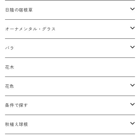
ア行
日陰の宿根草
アガパンツス
カ行
ア行
オーナメンタル・グラス
アキレア
カラミンタ
アクタエア
サ行
カ行
ア行
バラ
アクイレギア
カルタ
アコニツム
サルウィア
ギボウシ
エリムス
タ行
タ行
カ行
原種類
花木
アゲラティナ
カンパヌラ
アスター
サングイソルバ
キレンゲショウマ
タナケツム
ティアレラ
カスマンティウム
ナ行
ハ行
サ行
ハマナシの交配種（HRg）
花色
アスクレピアス
ギプソフィラ
アスティルベ
シダルケア
ゲンティアナ
タリクトルム
ドイツスズラン
カレクス
ネペタ
ブルネラ
スティパ
ハ行
マ行
タ行
ランブラー
黒
条件で探す
アスター
ギレニア
アスティルボイデス
シュウメイギク
コンワラリア
ダルメラ
ドデカテオン
カラマグロスティス
プルモナリア
セスレリア
パエオニア
メルテンシア
デスカンプシア
マ行
ラ行
ハ行
クライマー
青
蜜源植物
秋植え球根
アストランティア
クナウティア
アスリウム
シンフィオトリクム
ティアレラ
トリキルティス
コエレリア
ヘパティカ
スキザクリウム