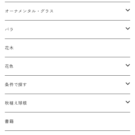
アガパンツス
カ行
ア行
オーナメンタル・グラス
アキレア
カラミンタ
アクタエア
サ行
カ行
ア行
バラ
アクイレギア
カルタ
アコニツム
サルウィア
ギボウシ
エリムス
タ行
タ行
カ行
原種類
花木
アゲラティナ
カンパヌラ
アスター
サングイソルバ
キレンゲショウマ
タナケツム
ティアレラ
カスマンティウム
ナ行
ハ行
サ行
ハマナシの交配種（HRg）
花色
アスクレピアス
ギプソフィラ
アスティルベ
シダルケア
ゲンティアナ
タリクトルム
ドイツスズラン
カレクス
ネペタ
ブルネラ
スティパ
ハ行
マ行
タ行
ランブラー
黒
条件で探す
アスター
ギレニア
アスティルボイデス
シュウメイギク
コンワラリア
ダルメラ
ドデカテオン
カラマグロスティス
プルモナリア
セスレリア
パエオニア
メルテンシア
デスカンプシア
マ行
ラ行
ハ行
クライマー
青
蜜源植物
秋植え球根
アストランティア
クナウティア
アスリウム
シンフィオトリクム
ティアレラ
トリキルティス
コエレリア
ヘパティカ
スキザクリウム
バプティシア
ムクゲニア
ランプロカプノス
ハコネクロア
ラ行
シダ類
マ行
半つる
緑
グランドカバーにも良い植物
アリウム
書籍
アデノフォラ
クランベ
アルンクス
スタキス
ディアンツス
ヘレボルス
ススキ