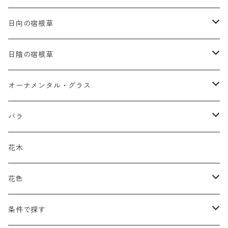
日向の宿根草
ア行
日陰の宿根草
アガパンツス
カ行
ア行
オーナメンタル・グラス
アキレア
カラミンタ
アクタエア
サ行
カ行
ア行
バラ
アクイレギア
カルタ
アコニツム
サルウィア
ギボウシ
エリムス
タ行
タ行
カ行
原種類
花木
アゲラティナ
カンパヌラ
アスター
サングイソルバ
キレンゲショウマ
タナケツム
ティアレラ
カスマンティウム
ナ行
ハ行
サ行
ハマナシの交配種（HRg）
花色
アスクレピアス
ギプソフィラ
アスティルベ
シダルケア
ゲンティアナ
タリクトルム
ドイツスズラン
カレクス
ネペタ
ブルネラ
スティパ
ハ行
マ行
タ行
ランブラー
黒
条件で探す