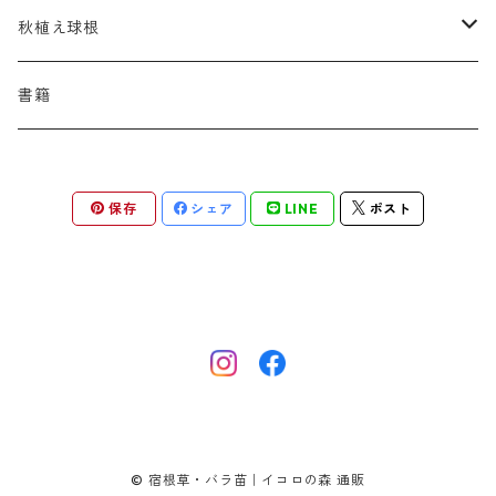
アスター
ギレニア
アスティルボイデス
シュウメイギク
コンワラリア
ダルメラ
ドデカテオン
カラマグロスティス
プルモナリア
セスレリア
パエオニア
メルテンシア
デスカンプシア
マ行
ラ行
ハ行
クライマー
青
蜜源植物
秋植え球根
アストランティア
クナウティア
アスリウム
シンフィオトリクム
ティアレラ
トリキルティス
コエレリア
ヘパティカ
スキザクリウム
バプティシア
ムクゲニア
ランプロカプノス
ハコネクロア
ラ行
シダ類
マ行
半つる
緑
グランドカバーにも良い植物
アリウム
書籍
アデノフォラ
クランベ
アルンクス
スタキス
ディアンツス
ヘレボルス
ススキ
パトリニア
ムクデニア
リグラリア
パニクム
ラティルス
ミスカンツス
ワ行
ラ行
シュラブ樹形
オレンジ
香りのある植物
スイセン
アユガ
クロコスミア
ウィオラ
セリヌム
ディギタリス
ホスタ
スポロボルス
保存
シェア
LINE
ポスト
ヒロテレフィウム
モナルダ
ロドゲルシア
ヒストリクス
リアトリス
ムーレンベルギア
ルズラ
ブッシュ樹形
ピンク
葉が魅力の植物
チューリップ
アネモネ
ゲウム
ウウラリア
ティムス
ポドフィルム
ソルガストルム
フィソステギア
マルワ
フウチソウ
リクニス
モリニア
原種系
矮性
紫
庭の骨格となる植物
ミニアイリス
アリウム
ゲラニウム
エピメディウム
テリマ
ポリゴナツム
フィリペンデュラ
フェスツカ
ルドベキア
メリカ
パロット系 (P)
赤
シードヘッド・実がきれいな植物
ムスカリ
アムソニア
ケロネ
エウリビア
テルモプシス
プラティコドン
ペニセツム
リスルム
トライアンフ系 (T)
黄色
紅葉〜冬がきれいな植物
カマッシア
アルケミラ
ケンタウレア
トラディスカンティア
プリムラ
ヘリクトトリコン
レウム
© 宿根草・バラ苗｜イコロの森 通販
フリンジ咲き系 (FR)