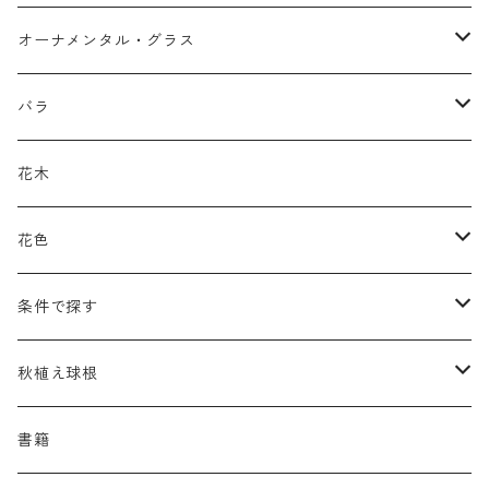
アガパンツス
カ行
ア行
オーナメンタル・グラス
アキレア
カラミンタ
アクタエア
サ行
カ行
ア行
バラ
アクイレギア
カルタ
アコニツム
サルウィア
ギボウシ
エリムス
タ行
タ行
カ行
原種類
花木
アゲラティナ
カンパヌラ
アスター
サングイソルバ
キレンゲショウマ
タナケツム
ティアレラ
カスマンティウム
ナ行
ハ行
サ行
ハマナシの交配種（HRg）
花色
アスクレピアス
ギプソフィラ
アスティルベ
シダルケア
ゲンティアナ
タリクトルム
ドイツスズラン
カレクス
ネペタ
ブルネラ
スティパ
ハ行
マ行
タ行
ランブラー
黒
条件で探す
アスター
ギレニア
アスティルボイデス
シュウメイギク
コンワラリア
ダルメラ
ドデカテオン
カラマグロスティス
プルモナリア
セスレリア
パエオニア
メルテンシア
デスカンプシア
マ行
ラ行
ハ行
クライマー
青
蜜源植物
秋植え球根
アストランティア
クナウティア
アスリウム
シンフィオトリクム
ティアレラ
トリキルティス
コエレリア
ヘパティカ
スキザクリウム
バプティシア
ムクゲニア
ランプロカプノス
ハコネクロア
ラ行
シダ類
マ行
半つる
緑
グランドカバーにも良い植物
アリウム
書籍
アデノフォラ
クランベ
アルンクス
スタキス
ディアンツス
ヘレボルス
ススキ