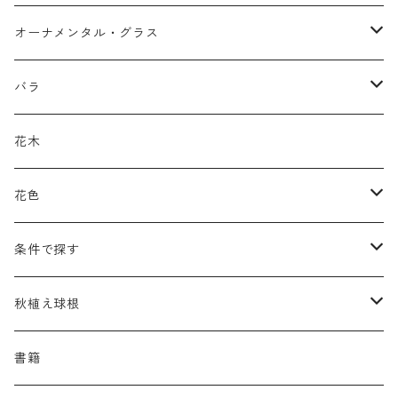
アガパンツス
カ行
ア行
オーナメンタル・グラス
アキレア
カラミンタ
アクタエア
サ行
カ行
ア行
バラ
アクイレギア
カルタ
アコニツム
サルウィア
ギボウシ
エリムス
タ行
タ行
カ行
原種類
花木
アゲラティナ
カンパヌラ
アスター
サングイソルバ
キレンゲショウマ
タナケツム
ティアレラ
カスマンティウム
ナ行
ハ行
サ行
ハマナシの交配種（HRg）
花色
アスクレピアス
ギプソフィラ
アスティルベ
シダルケア
ゲンティアナ
タリクトルム
ドイツスズラン
カレクス
ネペタ
ブルネラ
スティパ
ハ行
マ行
タ行
ランブラー
黒
条件で探す
アスター
ギレニア
アスティルボイデス
シュウメイギク
コンワラリア
ダルメラ
ドデカテオン
カラマグロスティス
プルモナリア
セスレリア
パエオニア
メルテンシア
デスカンプシア
マ行
ラ行
ハ行
クライマー
青
蜜源植物
秋植え球根
アストランティア
クナウティア
アスリウム
シンフィオトリクム
ティアレラ
トリキルティス
コエレリア
ヘパティカ
スキザクリウム
バプティシア
ムクゲニア
ランプロカプノス
ハコネクロア
ラ行
シダ類
マ行
半つる
緑
グランドカバーにも良い植物
アリウム
書籍
アデノフォラ
クランベ
アルンクス
スタキス
ディアンツス
ヘレボルス
ススキ