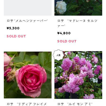
ロサ ’メルヘンツァーバー’
ロサ ’マドレーヌ セルツ
ァー’
¥5,300
¥4,800
SOLD OUT
SOLD OUT
ロサ ’リディア フレイメ
ロサ ’ルイ モン アミ’