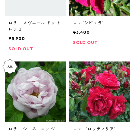
ロサ ’スヴニール ドゥ ト
ロサ ’シビュラ’
レラゼ’
¥3,400
¥5,900
SOLD OUT
SOLD OUT
ロサ ’シュネーコッペ’
ロサ ’ロッティリア’