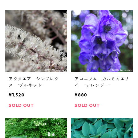
アクタエア シンプレク
アコニツム カルミカエリ
ス ’ブルネット’
イ ’アレンジー’
¥1,320
¥880
SOLD OUT
SOLD OUT