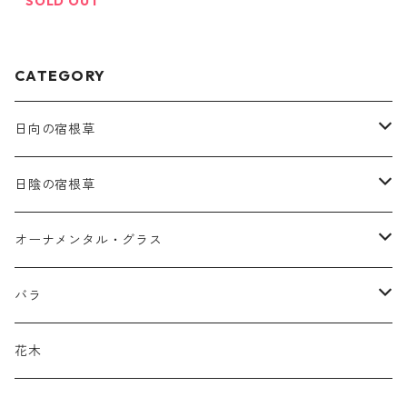
SOLD OUT
CATEGORY
日向の宿根草
ア行
日陰の宿根草
アガパンツス
カ行
ア行
オーナメンタル・グラス
アキレア
カラミンタ
アクタエア
サ行
カ行
ア行
バラ
アクイレギア
カルタ
アコニツム
サルウィア
ギボウシ
エリムス
タ行
タ行
カ行
原種類
花木
アゲラティナ
カンパヌラ
アスター
サングイソルバ
キレンゲショウマ
タナケツム
ティアレラ
カスマンティウム
ナ行
ハ行
サ行
ハマナシの交配種（HRg）
花色