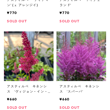
アスティルベ ’ディアマ
アスティルベ ’ドイチェ
ン’ (ｘ アレンジイ)
ランド’
¥770
¥770
SOLD OUT
SOLD OUT
アスティルベ キネンシ
アスティルベ キネンシ
ス ‘ヴィジョン・イン・
ス ’スパーバ’
レッド’
¥660
¥660
SOLD OUT
SOLD OUT