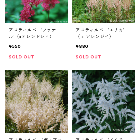
アスティルベ ’ファナ
アスティルベ ’エリカ’
ル’（xアレンドシィ）
（ｘ アレンジイ）
¥550
¥880
SOLD OUT
SOLD OUT