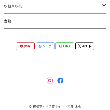
アスター
ギレニア
アスティルボイデス
シュウメイギク
コンワラリア
ダルメラ
ドデカテオン
カラマグロスティス
プルモナリア
セスレリア
パエオニア
メルテンシア
デスカンプシア
マ行
ラ行
ハ行
クライマー
青
蜜源植物
秋植え球根
アストランティア
クナウティア
アスリウム
シンフィオトリクム
ティアレラ
トリキルティス
コエレリア
ヘパティカ
スキザクリウム
バプティシア
ムクゲニア
ランプロカプノス
ハコネクロア
ラ行
シダ類
マ行
半つる
緑
グランドカバーにも良い植物
アリウム
書籍
アデノフォラ
クランベ
アルンクス
スタキス
ディアンツス
ヘレボルス
ススキ
パトリニア
ムクデニア
リグラリア
パニクム
ラティルス
ミスカンツス
ワ行
ラ行
シュラブ樹形
オレンジ
香りのある植物
スイセン
アユガ
クロコスミア
ウィオラ
セリヌム
ディギタリス
ホスタ
スポロボルス
保存
シェア
LINE
ポスト
ヒロテレフィウム
モナルダ
ロドゲルシア
ヒストリクス
リアトリス
ムーレンベルギア
ルズラ
ブッシュ樹形
ピンク
葉が魅力の植物
チューリップ
アネモネ
ゲウム
ウウラリア
ティムス
ポドフィルム
ソルガストルム
フィソステギア
マルワ
フウチソウ
リクニス
モリニア
原種系
矮性
紫
庭の骨格となる植物
ミニアイリス
アリウム
ゲラニウム
エピメディウム
テリマ
ポリゴナツム
フィリペンデュラ
フェスツカ
ルドベキア
メリカ
パロット系 (P)
赤
シードヘッド・実がきれいな植物
ムスカリ
アムソニア
ケロネ
エウリビア
テルモプシス
プラティコドン
ペニセツム
リスルム
トライアンフ系 (T)
黄色
紅葉〜冬がきれいな植物
カマッシア
アルケミラ
ケンタウレア
トラディスカンティア
プリムラ
ヘリクトトリコン
レウム
© 宿根草・バラ苗｜イコロの森 通販
フリンジ咲き系 (FR)