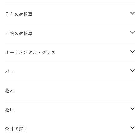
日向の宿根草
ア行
日陰の宿根草
アガパンツス
カ行
ア行
オーナメンタル・グラス
アキレア
カラミンタ
アクタエア
サ行
カ行
ア行
バラ
アクイレギア
カルタ
アコニツム
サルウィア
ギボウシ
エリムス
タ行
タ行
カ行
原種類
花木
アゲラティナ
カンパヌラ
アスター
サングイソルバ
キレンゲショウマ
タナケツム
ティアレラ
カスマンティウム
ナ行
ハ行
サ行
ハマナシの交配種（HRg）
花色
アスクレピアス
ギプソフィラ
アスティルベ
シダルケア
ゲンティアナ
タリクトルム
ドイツスズラン
カレクス
ネペタ
ブルネラ
スティパ
ハ行
マ行
タ行
ランブラー
黒
条件で探す