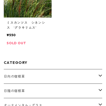
ミスカンツス シネンシ
ス ‘グラキリムス’
¥550
SOLD OUT
CATEGORY
日向の宿根草
ア行
日陰の宿根草
アガパンツス
カ行
ア行
オーナメンタル・グラス