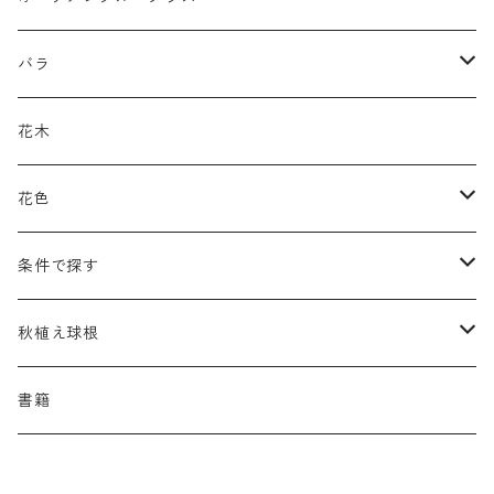
アキレア
カラミンタ
アクタエア
サ行
カ行
ア行
バラ
アクイレギア
カルタ
アコニツム
サルウィア
ギボウシ
エリムス
タ行
タ行
カ行
原種類
花木
アゲラティナ
カンパヌラ
アスター
サングイソルバ
キレンゲショウマ
タナケツム
ティアレラ
カスマンティウム
ナ行
ハ行
サ行
ハマナシの交配種（HRg）
花色
アスクレピアス
ギプソフィラ
アスティルベ
シダルケア
ゲンティアナ
タリクトルム
ドイツスズラン
カレクス
ネペタ
ブルネラ
スティパ
ハ行
マ行
タ行
ランブラー
黒
条件で探す
アスター
ギレニア
アスティルボイデス
シュウメイギク
コンワラリア
ダルメラ
ドデカテオン
カラマグロスティス
プルモナリア
セスレリア
パエオニア
メルテンシア
デスカンプシア
マ行
ラ行
ハ行
クライマー
青
蜜源植物
秋植え球根
アストランティア
クナウティア
アスリウム
シンフィオトリクム
ティアレラ
トリキルティス
コエレリア
ヘパティカ
スキザクリウム
バプティシア
ムクゲニア
ランプロカプノス
ハコネクロア
ラ行
シダ類
マ行
半つる
緑
グランドカバーにも良い植物
アリウム
書籍
アデノフォラ
クランベ
アルンクス
スタキス
ディアンツス
ヘレボルス
ススキ
パトリニア
ムクデニア
リグラリア
パニクム
ラティルス
ミスカンツス
ワ行
ラ行
シュラブ樹形
オレンジ
香りのある植物
スイセン