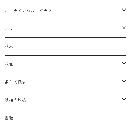
アガパンツス
カ行
ア行
オーナメンタル・グラス
アキレア
カラミンタ
アクタエア
サ行
カ行
ア行
バラ
アクイレギア
カルタ
アコニツム
サルウィア
ギボウシ
エリムス
タ行
タ行
カ行
原種類
花木
アゲラティナ
カンパヌラ
アスター
サングイソルバ
キレンゲショウマ
タナケツム
ティアレラ
カスマンティウム
ナ行
ハ行
サ行
ハマナシの交配種（HRg）
花色
アスクレピアス
ギプソフィラ
アスティルベ
シダルケア
ゲンティアナ
タリクトルム
ドイツスズラン
カレクス
ネペタ
ブルネラ
スティパ
ハ行
マ行
タ行
ランブラー
黒
条件で探す
アスター
ギレニア
アスティルボイデス
シュウメイギク
コンワラリア
ダルメラ
ドデカテオン
カラマグロスティス
プルモナリア
セスレリア
パエオニア
メルテンシア
デスカンプシア
マ行
ラ行
ハ行
クライマー
青
蜜源植物
秋植え球根
アストランティア
クナウティア
アスリウム
シンフィオトリクム
ティアレラ
トリキルティス
コエレリア
ヘパティカ
スキザクリウム
バプティシア
ムクゲニア
ランプロカプノス
ハコネクロア
ラ行
シダ類
マ行
半つる
緑
グランドカバーにも良い植物
アリウム
書籍
アデノフォラ
クランベ
アルンクス
スタキス
ディアンツス
ヘレボルス
ススキ