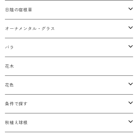
ア行
日陰の宿根草
アガパンツス
カ行
ア行
オーナメンタル・グラス
アキレア
カラミンタ
アクタエア
サ行
カ行
ア行
バラ
アクイレギア
カルタ
アコニツム
サルウィア
ギボウシ
エリムス
タ行
タ行
カ行
原種類
花木
アゲラティナ
カンパヌラ
アスター
サングイソルバ
キレンゲショウマ
タナケツム
ティアレラ
カスマンティウム
ナ行
ハ行
サ行
ハマナシの交配種（HRg）
花色
アスクレピアス
ギプソフィラ
アスティルベ
シダルケア
ゲンティアナ
タリクトルム
ドイツスズラン
カレクス
ネペタ
ブルネラ
スティパ
ハ行
マ行
タ行
ランブラー
黒
条件で探す
アスター
ギレニア
アスティルボイデス
シュウメイギク
コンワラリア
ダルメラ
ドデカテオン
カラマグロスティス
プルモナリア
セスレリア
パエオニア
メルテンシア
デスカンプシア
マ行
ラ行
ハ行
クライマー
青
蜜源植物
秋植え球根
アストランティア
クナウティア
アスリウム
シンフィオトリクム
ティアレラ
トリキルティス
コエレリア
ヘパティカ
スキザクリウム