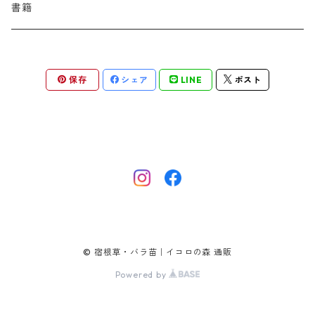
バプティシア
ムクゲニア
ランプロカプノス
ハコネクロア
ラ行
シダ類
マ行
半つる
緑
グランドカバーにも良い植物
アリウム
書籍
アデノフォラ
クランベ
アルンクス
スタキス
ディアンツス
ヘレボルス
ススキ
パトリニア
ムクデニア
リグラリア
パニクム
ラティルス
ミスカンツス
ワ行
ラ行
シュラブ樹形
オレンジ
香りのある植物
スイセン
アユガ
クロコスミア
ウィオラ
セリヌム
ディギタリス
ホスタ
スポロボルス
保存
シェア
LINE
ポスト
ヒロテレフィウム
モナルダ
ロドゲルシア
ヒストリクス
リアトリス
ムーレンベルギア
ルズラ
ブッシュ樹形
ピンク
葉が魅力の植物
チューリップ
アネモネ
ゲウム
ウウラリア
ティムス
ポドフィルム
ソルガストルム
フィソステギア
マルワ
フウチソウ
リクニス
モリニア
原種系
矮性
紫
庭の骨格となる植物
ミニアイリス
アリウム
ゲラニウム
エピメディウム
テリマ
ポリゴナツム
フィリペンデュラ
フェスツカ
ルドベキア
メリカ
パロット系 (P)
赤
シードヘッド・実がきれいな植物
ムスカリ
アムソニア
ケロネ
エウリビア
テルモプシス
プラティコドン
ペニセツム
リスルム
トライアンフ系 (T)
黄色
紅葉〜冬がきれいな植物
カマッシア
アルケミラ
ケンタウレア
トラディスカンティア
プリムラ
ヘリクトトリコン
レウム
© 宿根草・バラ苗｜イコロの森 通販
フリンジ咲き系 (FR)
白
チオノドクサ
アルケア
ケントランツス
Powered by
トロリウス
フロミス
ホルデウム
一重早咲系 (SE)
クロッカス
アルンクス
コノクリニウム