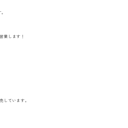
す。
で営業します！
売しています。