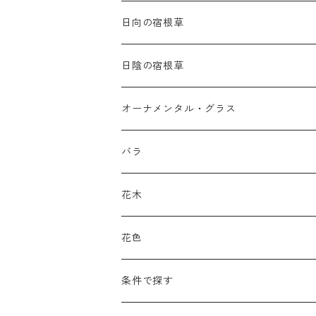
日向の宿根草
ア行
日陰の宿根草
アガパンツス
カ行
ア行
オーナメンタル・グラス
アキレア
カラミンタ
アクタエア
サ行
カ行
ア行
バラ
アクイレギア
カルタ
アコニツム
サルウィア
ギボウシ
エリムス
タ行
タ行
カ行
原種類
花木
アゲラティナ
カンパヌラ
アスター
サングイソルバ
キレンゲショウマ
タナケツム
ティアレラ
カスマンティウム
ナ行
ハ行
サ行
ハマナシの交配種（HRg）
花色
アスクレピアス
ギプソフィラ
アスティルベ
シダルケア
ゲンティアナ
タリクトルム
ドイツスズラン
カレクス
ネペタ
ブルネラ
スティパ
ハ行
マ行
タ行
ランブラー
黒
条件で探す
アスター
ギレニア
アスティルボイデス
シュウメイギク
コンワラリア
ダルメラ
ドデカテオン
カラマグロスティス