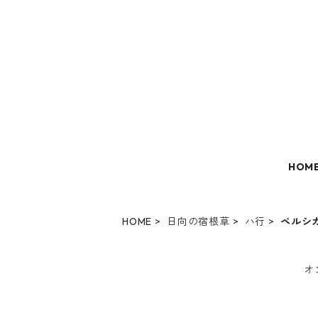
HOM
HOME
日向の宿根草
ハ行
ペルシ
オ