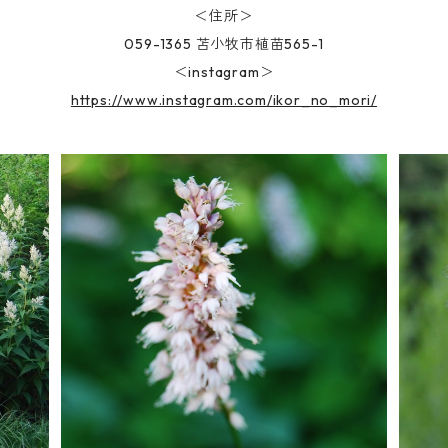
＜住所＞
059-1365 苫小牧市植苗565-1
＜instagram＞
https://www.instagram.com/ikor_no_mori/
SOLD OUT
ペルシカリア ビストルタ ’スパーバ’
ペル
¥550