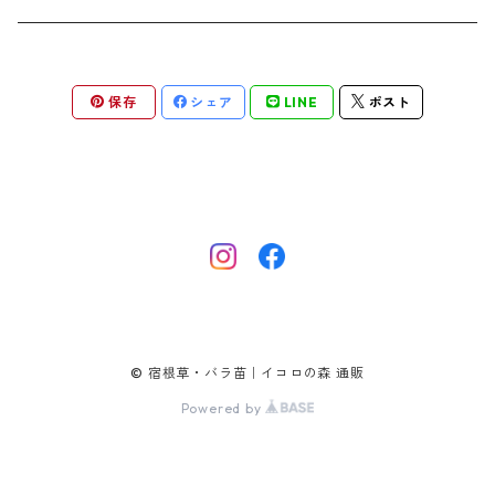
アデノフォラ
クランベ
アルンクス
スタキス
ディアンツス
ヘレボルス
ススキ
パトリニア
ムクデニア
リグラリア
パニクム
ラティルス
ミスカンツス
ワ行
ラ行
シュラブ樹形
オレンジ
香りのある植物
スイセン
アユガ
クロコスミア
ウィオラ
セリヌム
ディギタリス
ホスタ
スポロボルス
保存
シェア
LINE
ポスト
ヒロテレフィウム
モナルダ
ロドゲルシア
ヒストリクス
リアトリス
ムーレンベルギア
ルズラ
ブッシュ樹形
ピンク
葉が魅力の植物
チューリップ
アネモネ
ゲウム
ウウラリア
ティムス
ポドフィルム
ソルガストルム
フィソステギア
マルワ
フウチソウ
リクニス
モリニア
原種系
矮性
紫
庭の骨格となる植物
ミニアイリス
アリウム
ゲラニウム
エピメディウム
テリマ
ポリゴナツム
フィリペンデュラ
フェスツカ
ルドベキア
メリカ
パロット系 (P)
赤
シードヘッド・実がきれいな植物
ムスカリ
アムソニア
ケロネ
エウリビア
テルモプシス
プラティコドン
ペニセツム
リスルム
トライアンフ系 (T)
黄色
紅葉〜冬がきれいな植物
カマッシア
アルケミラ
ケンタウレア
トラディスカンティア
プリムラ
ヘリクトトリコン
レウム
© 宿根草・バラ苗｜イコロの森 通販
フリンジ咲き系 (FR)
白
チオノドクサ
アルケア
ケントランツス
Powered by
トロリウス
フロミス
ホルデウム
一重早咲系 (SE)
クロッカス
アルンクス
コノクリニウム
フロクス