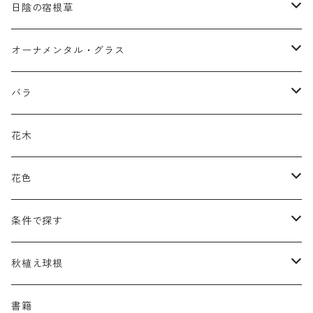
ア行
日陰の宿根草
アガパンツス
カ行
ア行
オーナメンタル・グラス
アキレア
カラミンタ
アクタエア
サ行
カ行
ア行
バラ
アクイレギア
カルタ
アコニツム
サルウィア
ギボウシ
エリムス
タ行
タ行
カ行
原種類
花木
アゲラティナ
カンパヌラ
アスター
サングイソルバ
キレンゲショウマ
タナケツム
ティアレラ
カスマンティウム
ナ行
ハ行
サ行
ハマナシの交配種（HRg）
花色
アスクレピアス
ギプソフィラ
アスティルベ
シダルケア
ゲンティアナ
タリクトルム
ドイツスズラン
カレクス
ネペタ
ブルネラ
スティパ
ハ行
マ行
タ行
ランブラー
黒
条件で探す
アスター
ギレニア
アスティルボイデス
シュウメイギク
コンワラリア
ダルメラ
ドデカテオン
カラマグロスティス
プルモナリア
セスレリア
パエオニア
メルテンシア
デスカンプシア
マ行
ラ行
ハ行
クライマー
青
蜜源植物
秋植え球根
アストランティア
クナウティア
アスリウム
シンフィオトリクム
ティアレラ
トリキルティス
コエレリア
ヘパティカ
スキザクリウム
バプティシア
ムクゲニア
ランプロカプノス
ハコネクロア
ラ行
シダ類
マ行
半つる
緑
グランドカバーにも良い植物
アリウム
書籍