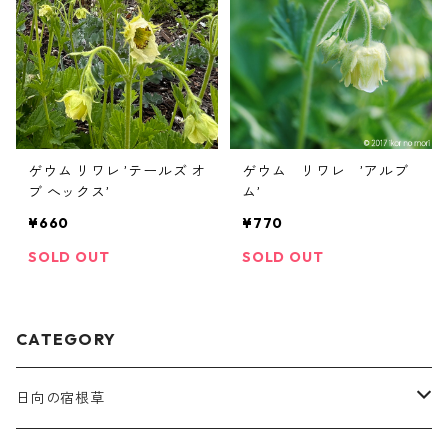
ゲウム リワレ ’テールズ オ
ゲウム リワレ ’アルブ
ブ へックス’
ム’
¥660
¥770
SOLD OUT
SOLD OUT
CATEGORY
日向の宿根草