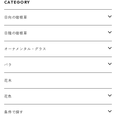
CATEGORY
日向の宿根草
ア行
日陰の宿根草
アガパンツス
カ行
ア行
オーナメンタル・グラス
アキレア
カラミンタ
アクタエア
サ行
カ行
ア行
バラ
アクイレギア
カルタ
アコニツム
サルウィア
ギボウシ
エリムス
タ行
タ行
カ行
原種類
花木
アゲラティナ
カンパヌラ
アスター
サングイソルバ
キレンゲショウマ
タナケツム
ティアレラ
カスマンティウム
ナ行
ハ行
サ行
ハマナシの交配種（HRg）
花色
アスクレピアス
ギプソフィラ
アスティルベ
シダルケア
ゲンティアナ
タリクトルム
ドイツスズラン
カレクス
ネペタ
ブルネラ
スティパ
ハ行
マ行
タ行
ランブラー
黒
条件で探す