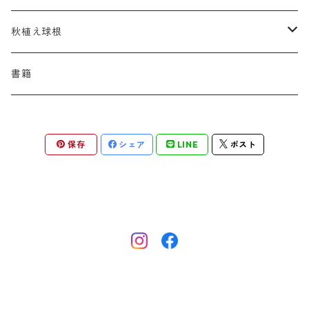
アスター
ギレニア
アスティルボイデス
シュウメイギク
コンワラリア
ダルメラ
ドデカテオン
カラマグロスティス
プルモナリア
セスレリア
パエオニア
メルテンシア
デスカンプシア
マ行
ラ行
ハ行
クライマー
青
蜜源植物
秋植え球根
アストランティア
クナウティア
アスリウム
シンフィオトリクム
ティアレラ
トリキルティス
コエレリア
ヘパティカ
スキザクリウム
バプティシア
ムクゲニア
ランプロカプノス
ハコネクロア
ラ行
シダ類
マ行
半つる
緑
グランドカバーにも良い植物
アリウム
書籍
アデノフォラ
クランベ
アルンクス
スタキス
ディアンツス
ヘレボルス
ススキ
パトリニア
ムクデニア
リグラリア
パニクム
ラティルス
ミスカンツス
ワ行
ラ行
シュラブ樹形
オレンジ
香りのある植物
スイセン
アユガ
クロコスミア
ウィオラ
セリヌム
ディギタリス
ホスタ
スポロボルス
保存
シェア
LINE
ポスト
ヒロテレフィウム
モナルダ
ロドゲルシア
ヒストリクス
リアトリス
ムーレンベルギア
ルズラ
ブッシュ樹形
ピンク
葉が魅力の植物
チューリップ
アネモネ
ゲウム
ウウラリア
ティムス
ポドフィルム
ソルガストルム
フィソステギア
マルワ
フウチソウ
リクニス
モリニア
原種系
矮性
紫
庭の骨格となる植物
ミニアイリス
アリウム
ゲラニウム
エピメディウム
テリマ
ポリゴナツム
フィリペンデュラ
フェスツカ
ルドベキア
メリカ
パロット系 (P)
赤
シードヘッド・実がきれいな植物
ムスカリ
アムソニア
ケロネ
エウリビア
テルモプシス
プラティコドン
ペニセツム
リスルム
トライアンフ系 (T)
黄色
紅葉〜冬がきれいな植物
カマッシア
アルケミラ
ケンタウレア
トラディスカンティア
プリムラ
ヘリクトトリコン