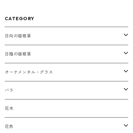
CATEGORY
日向の宿根草
ア行
日陰の宿根草
アガパンツス
カ行
ア行
オーナメンタル・グラス
アキレア
カラミンタ
アクタエア
サ行
カ行
ア行
バラ
アクイレギア
カルタ
アコニツム
サルウィア
ギボウシ
エリムス
タ行
タ行
カ行
原種類
花木
アゲラティナ
カンパヌラ
アスター
サングイソルバ
キレンゲショウマ
タナケツム
ティアレラ
カスマンティウム
ナ行
ハ行
サ行
ハマナシの交配種（HRg）
花色