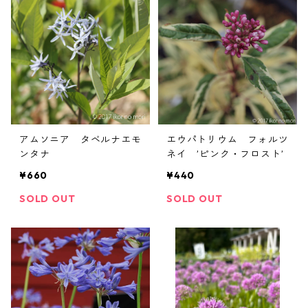
アムソニア タベルナエモ
エウパトリウム フォルツ
ンタナ
ネイ ’ピンク・フロスト’
¥660
¥440
SOLD OUT
SOLD OUT