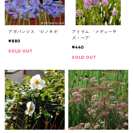
アガパンツス ’ピノキオ’
アリウム ’メデューサ
ズ・ヘア’
¥880
¥440
SOLD OUT
SOLD OUT