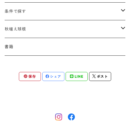
アスクレピアス
ギプソフィラ
アスティルベ
シダルケア
ゲンティアナ
タリクトルム
ドイツスズラン
カレクス
ネペタ
ブルネラ
スティパ
ハ行
マ行
タ行
ランブラー
黒
条件で探す
アスター
ギレニア
アスティルボイデス
シュウメイギク
コンワラリア
ダルメラ
ドデカテオン
カラマグロスティス
プルモナリア
セスレリア
パエオニア
メルテンシア
デスカンプシア
マ行
ラ行
ハ行
クライマー
青
蜜源植物
秋植え球根
アストランティア
クナウティア
アスリウム
シンフィオトリクム
ティアレラ
トリキルティス
コエレリア
ヘパティカ
スキザクリウム
バプティシア
ムクゲニア
ランプロカプノス
ハコネクロア
ラ行
シダ類
マ行
半つる
緑
グランドカバーにも良い植物
アリウム
書籍
アデノフォラ
クランベ
アルンクス
スタキス
ディアンツス
ヘレボルス
ススキ
パトリニア
ムクデニア
リグラリア
パニクム
ラティルス
ミスカンツス
ワ行
ラ行
シュラブ樹形
オレンジ
香りのある植物
スイセン
アユガ
クロコスミア
ウィオラ
セリヌム
ディギタリス
ホスタ
スポロボルス
保存
シェア
LINE
ポスト
ヒロテレフィウム
モナルダ
ロドゲルシア
ヒストリクス
リアトリス
ムーレンベルギア
ルズラ
ブッシュ樹形
ピンク
葉が魅力の植物
チューリップ
アネモネ
ゲウム
ウウラリア
ティムス
ポドフィルム
ソルガストルム
フィソステギア
マルワ
フウチソウ
リクニス
モリニア
原種系
矮性
紫
庭の骨格となる植物
ミニアイリス
アリウム
ゲラニウム
エピメディウム
テリマ
ポリゴナツム
フィリペンデュラ
フェスツカ
ルドベキア
メリカ
パロット系 (P)
赤
シードヘッド・実がきれいな植物
ムスカリ
アムソニア
ケロネ
エウリビア
テルモプシス
プラティコドン
ペニセツム
リスルム