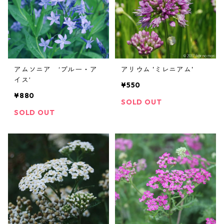
アムソニア ‘ブルー・ア
アリウム 'ミレニアム'
イス’
¥550
¥880
SOLD OUT
SOLD OUT