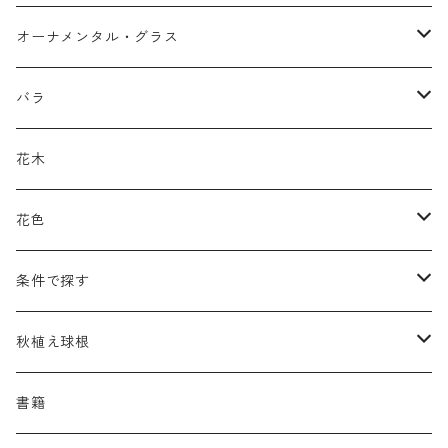
アガパンツス
カ行
ア行
オーナメンタル・グラス
アキレア
カラミンタ
アクタエア
サ行
カ行
ア行
バラ
アクイレギア
カルタ
アコニツム
サルウィア
ギボウシ
エリムス
タ行
タ行
カ行
原種類
花木
アゲラティナ
カンパヌラ
アスター
サングイソルバ
キレンゲショウマ
タナケツム
ティアレラ
カスマンティウム
ナ行
ハ行
サ行
ハマナシの交配種（HRg）
花色
アスクレピアス
ギプソフィラ
アスティルベ
シダルケア
ゲンティアナ
タリクトルム
ドイツスズラン
カレクス
ネペタ
ブルネラ
スティパ
ハ行
マ行
タ行
ランブラー
黒
条件で探す
アスター
ギレニア
アスティルボイデス
シュウメイギク
コンワラリア
ダルメラ
ドデカテオン
カラマグロスティス
プルモナリア
セスレリア
パエオニア
メルテンシア
デスカンプシア
マ行
ラ行
ハ行
クライマー
青
蜜源植物
秋植え球根
アストランティア
クナウティア
アスリウム
シンフィオトリクム
ティアレラ
トリキルティス
コエレリア
ヘパティカ
スキザクリウム
バプティシア
ムクゲニア
ランプロカプノス
ハコネクロア
ラ行
シダ類
マ行
半つる
緑
グランドカバーにも良い植物
アリウム
書籍
アデノフォラ
クランベ
アルンクス
スタキス
ディアンツス
ヘレボルス
ススキ