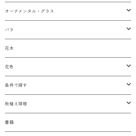
アガパンツス
カ行
ア行
オーナメンタル・グラス
アキレア
カラミンタ
アクタエア
サ行
カ行
ア行
バラ
アクイレギア
カルタ
アコニツム
サルウィア
ギボウシ
エリムス
タ行
タ行
カ行
原種類
花木
アゲラティナ
カンパヌラ
アスター
サングイソルバ
キレンゲショウマ
タナケツム
ティアレラ
カスマンティウム
ナ行
ハ行
サ行
ハマナシの交配種（HRg）
花色
アスクレピアス
ギプソフィラ
アスティルベ
シダルケア
ゲンティアナ
タリクトルム
ドイツスズラン
カレクス
ネペタ
ブルネラ
スティパ
ハ行
マ行
タ行
ランブラー
黒
条件で探す
アスター
ギレニア
アスティルボイデス
シュウメイギク
コンワラリア
ダルメラ
ドデカテオン
カラマグロスティス
プルモナリア
セスレリア
パエオニア
メルテンシア
デスカンプシア
マ行
ラ行
ハ行
クライマー
青
蜜源植物
秋植え球根
アストランティア
クナウティア
アスリウム
シンフィオトリクム
ティアレラ
トリキルティス
コエレリア
ヘパティカ
スキザクリウム
バプティシア
ムクゲニア
ランプロカプノス
ハコネクロア
ラ行
シダ類
マ行
半つる
緑
グランドカバーにも良い植物
アリウム
書籍
アデノフォラ
クランベ
アルンクス
スタキス
ディアンツス
ヘレボルス
ススキ