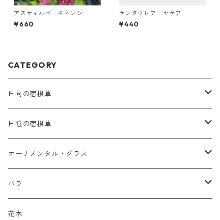
アスティルベ キネンシ
ケンタウレア ヤケア
ス ‘ヴィジョン・イン・レッ
¥660
¥440
ド’
CATEGORY
日向の宿根草
ア行
日陰の宿根草
アガパンツス
カ行
ア行
オーナメンタル・グラス
アキレア
カラミンタ
アクタエア
サ行
カ行
ア行
バラ
アクイレギア
カルタ
アコニツム
サルウィア
ギボウシ
エリムス
タ行
タ行
カ行
原種類
花木