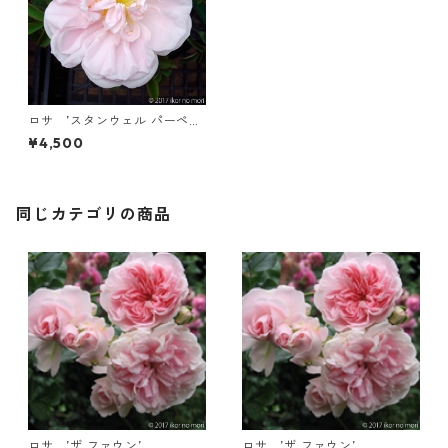
ロサ ’スタンウェル パーペチ
ュアル’
¥4,500
同じカテゴリの商品
ロサ ’ザ ファウン’
ロサ ’ザ ファウン’