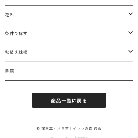
アゲラティナ
カンパヌラ
アスター
サングイソルバ
キレンゲショウマ
タナケツム
ティアレラ
カスマンティウム
ナ行
ハ行
サ行
ハマナシの交配種（HRg）
花色
アスクレピアス
ギプソフィラ
アスティルベ
シダルケア
ゲンティアナ
タリクトルム
ドイツスズラン
カレクス
ネペタ
ブルネラ
スティパ
ハ行
マ行
タ行
ランブラー
黒
条件で探す
アスター
ギレニア
アスティルボイデス
シュウメイギク
コンワラリア
ダルメラ
ドデカテオン
カラマグロスティス
プルモナリア
セスレリア
パエオニア
メルテンシア
デスカンプシア
マ行
ラ行
ハ行
クライマー
青
蜜源植物
秋植え球根
アストランティア
クナウティア
アスリウム
シンフィオトリクム
ティアレラ
トリキルティス
コエレリア
ヘパティカ
スキザクリウム
バプティシア
ムクゲニア
ランプロカプノス
ハコネクロア
ラ行
シダ類
マ行
半つる
緑
グランドカバーにも良い植物
アリウム
書籍
アデノフォラ
クランベ
アルンクス
スタキス
ディアンツス
ヘレボルス
ススキ
パトリニア
ムクデニア
リグラリア
パニクム
ラティルス
ミスカンツス
ワ行
ラ行
シュラブ樹形
オレンジ
香りのある植物
スイセン
アユガ
クロコスミア
ウィオラ
セリヌム
商品一覧に戻る
ディギタリス
ホスタ
スポロボルス
ヒロテレフィウム
モナルダ
ロドゲルシア
ヒストリクス
リアトリス
ムーレンベルギア
ルズラ
ブッシュ樹形
ピンク
葉が魅力の植物
チューリップ
アネモネ
ゲウム
ウウラリア
ティムス
ポドフィルム
ソルガストルム
フィソステギア
マルワ
フウチソウ
リクニス
モリニア
原種系
矮性
紫
庭の骨格となる植物
ミニアイリス
© 宿根草・バラ苗｜イコロの森 通販
アリウム
ゲラニウム
エピメディウム
テリマ
ポリゴナツム