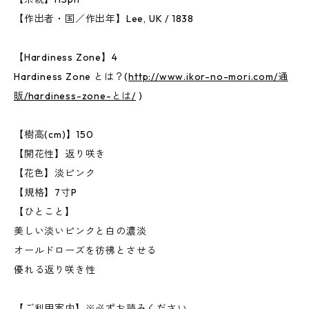
【作出者・国／作出年】Lee, UK / 1838
【Hardiness Zone】4
Hardiness Zone とは？(
http://www.ikor-no-mori.com/通
販/hardiness-zone-とは/
)
【樹高(cm)】150
【開花性】返り咲き
【花色】淡ピンク
【規格】7寸P
【ひとこと】
美しい淡いピンクと白の濃淡
オールドローズを彷彿とさせる
優れる返り咲き性
【ご利用案内】※必ずお読みください