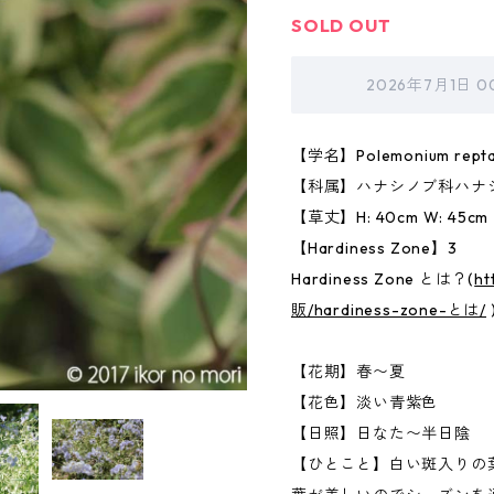
SOLD OUT
2026年7月1日 
【学名】Polemonium reptans
【科属】ハナシノブ科ハナ
【草丈】H: 40cm W: 45cm
【Hardiness Zone】3
Hardiness Zone とは？(
ht
販/hardiness-zone-とは/
【花期】春〜夏
【花色】淡い青紫色
【日照】日なた〜半日陰
【ひとこと】白い斑入りの