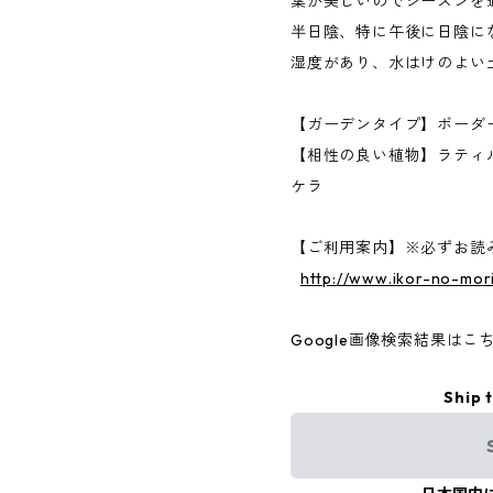
葉が美しいのでシーズンを
半日陰、特に午後に日陰に
湿度があり、水はけのよい
【ガーデンタイプ】ボーダ
【相性の良い植物】ラティ
ケラ
【ご利用案内】※必ずお読
http://www.ikor-no-
Google画像検索結果はこ
Ship 