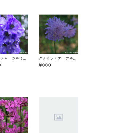
ニツム カルミカ
クナウティア アルウ
 ’アレンジー’
ェンシス
0
¥880