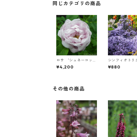
同じカテゴリの商品
ロサ ’シュネーコッ
シンフィオトリ
ペ’
ム ’リトル・カ
¥4,200
¥880
ウ’
その他の商品