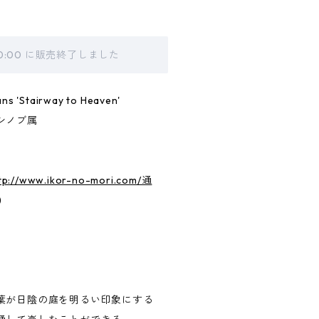
00:00 に販売終了しました
 'Stairway to Heaven'
シノブ属
tp://www.ikor-no-mori.com/通
)
葉が日陰の庭を明るい印象にする