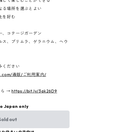
通して楽しむことができる
なる場所を選ぶとよい
土を好む
ー、コテージガーデン
ルス、プリムラ、ゲラニウム、ヘウ
みください
mori.com/通販/ご利用案内/
ちら →
https://bit.ly/3ak26D9
to Japan only
Sold out