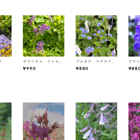
ク
ゲラニウム ファエウ
ブルネラ マクロフィ
アコ
ーロ
ム ’マーガレット・ウ
ラ
エリイ
¥990
¥880
¥88
ィルソン’