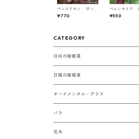
ペンステモン ’ダー
ペルシカリア 
ク・タワーズ’
レクシカウリス
¥770
¥550
イアテイル’
CATEGORY
日向の宿根草
ア行
日陰の宿根草
アガパンツス
カ行
ア行
オーナメンタル・グラス
アキレア
カラミンタ
アクタエア
サ行
カ行
ア行
バラ
アクイレギア
カルタ
アコニツム
サルウィア
ギボウシ
エリムス
タ行
タ行
カ行
原種類
花木