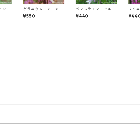
アンプ
ゲラニウム ｘ カン
ペンステモン ヒルス
リク
 ’ファ
タブリギエンセ ’ケン
ツス
ア
¥550
¥440
¥44
ブリッジ’