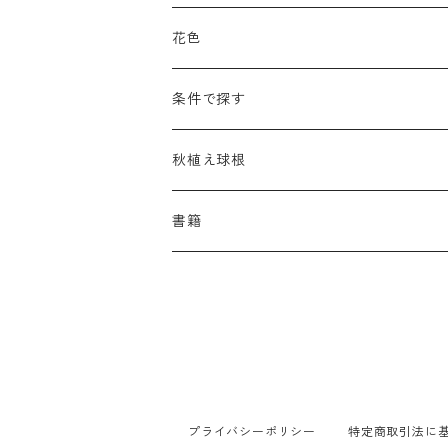
アゲラティナ
カンパヌラ
アスター
サングイソルバ
キレンゲショウマ
タナケツム
ティアレラ
カスマンティウム
ナ行
ハ行
サ行
ハマナシの交配種（HRg）
花色
アスクレピアス
ギプソフィラ
アスティルベ
シダルケア
ゲンティアナ
タリクトルム
ドイツスズラン
カレクス
ネペタ
ブルネラ
スティパ
ハ行
マ行
タ行
ランブラー
黒
条件で探す
アスター
ギレニア
アスティルボイデス
シュウメイギク
コンワラリア
ダルメラ
ドデカテオン
カラマグロスティス
プルモナリア
セスレリア
パエオニア
メルテンシア
デスカンプシア
マ行
ラ行
ハ行
クライマー
青
蜜源植物
秋植え球根
アストランティア
クナウティア
アスリウム
シンフィオトリクム
ティアレラ
トリキルティス
コエレリア
ヘパティカ
スキザクリウム
バプティシア
ムクゲニア
ランプロカプノス
ハコネクロア
ラ行
シダ類
マ行
半つる
緑
グランドカバーにも良い植物
アリウム
書籍
アデノフォラ
クランベ
アルンクス
スタキス
ディアンツス
ヘレボルス
ススキ
パトリニア
ムクデニア
リグラリア
パニクム
ラティルス
ミスカンツス
ワ行
ラ行
シュラブ樹形
オレンジ
香りのある植物
スイセン
アユガ
クロコスミア
ウィオラ
セリヌム
ディギタリス
ホスタ
スポロボルス
ヒロテレフィウム
モナルダ
ロドゲルシア
ヒストリクス
リアトリス
ムーレンベルギア
ルズラ
ブッシュ樹形
ピンク
葉が魅力の植物
チューリップ
アネモネ
ゲウム
ウウラリア
ティムス
ポドフィルム
ソルガストルム
フィソステギア
マルワ
フウチソウ
リクニス
モリニア
原種系
矮性
紫
庭の骨格となる植物
ミニアイリス
アリウム
ゲラニウム
エピメディウム
プライバシーポリシー
特定商取引法に
テリマ
ポリゴナツム
フィリペンデュラ
フェスツカ