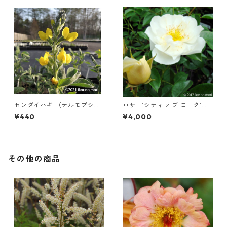
センダイハギ （テルモプシス
ロサ ’シティ オブ ヨーク’
ルピノイデス）
（長尺）
¥440
¥4,000
その他の商品