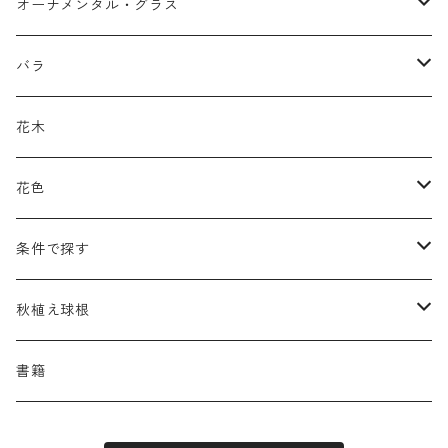
アガパンツス
カ行
ア行
オーナメンタル・グラス
アキレア
カラミンタ
アクタエア
サ行
カ行
ア行
バラ
アクイレギア
カルタ
アコニツム
サルウィア
ギボウシ
エリムス
タ行
タ行
カ行
原種類
花木
アゲラティナ
カンパヌラ
アスター
サングイソルバ
キレンゲショウマ
タナケツム
ティアレラ
カスマンティウム
ナ行
ハ行
サ行
ハマナシの交配種（HRg）
花色
アスクレピアス
ギプソフィラ
アスティルベ
シダルケア
ゲンティアナ
タリクトルム
ドイツスズラン
カレクス
ネペタ
ブルネラ
スティパ
ハ行
マ行
タ行
ランブラー
黒
条件で探す
アスター
ギレニア
アスティルボイデス
シュウメイギク
コンワラリア
ダルメラ
ドデカテオン
カラマグロスティス
プルモナリア
セスレリア
パエオニア
メルテンシア
デスカンプシア
マ行
ラ行
ハ行
クライマー
青
蜜源植物
秋植え球根
アストランティア
クナウティア
アスリウム
シンフィオトリクム
ティアレラ
トリキルティス
コエレリア
ヘパティカ
スキザクリウム
バプティシア
ムクゲニア
ランプロカプノス
ハコネクロア
ラ行
シダ類
マ行
半つる
緑
グランドカバーにも良い植物
アリウム
書籍
アデノフォラ
クランベ
アルンクス
スタキス
ディアンツス
ヘレボルス
ススキ
パトリニア
ムクデニア
リグラリア
パニクム
ラティルス
ミスカンツス
ワ行
ラ行
シュラブ樹形
オレンジ
香りのある植物
スイセン