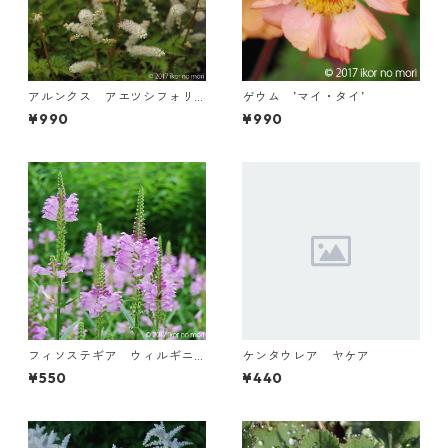
アルンクス アエツシフォリ
ゲウム ’マイ・タイ’
ウス
¥990
¥990
フィソステギア ウィルギニ
ケンタウレア ヤケア
アナ ’ロゼア’
¥550
¥440