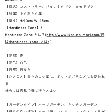
【別名】コストマリー、バルサミタギク、ヨモギギク
【科属】キク科キク属
【草丈】H:90cm W: 45cm
【Hardiness Zone】6
Hardiness Zone とは？(
http://www.ikor-no-mori.com/通
販/hardiness-zone-とは/
)
【花期】夏
【花色】白色
【日照】日なた
【ひとこと】香りのよい葉は、ポットポプリなどにも使われ
る
株分けは容易で春に行うとよい
【ガーデンタイプ】ハーブガーデン、キッチンガーデン
【相性の良い植物】ハーブ類、フロミス、フロクス、エリゲ