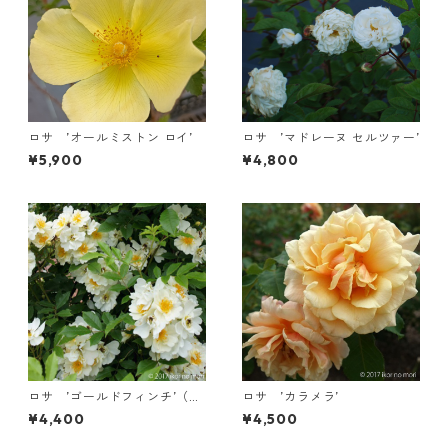
ロサ ’オールミストン ロイ’
ロサ ’マドレーヌ セルツァー’
¥5,900
¥4,800
ロサ ’ゴールドフィンチ’（長
ロサ ’カラメラ’
尺）
¥4,400
¥4,500