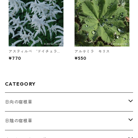
アスティルベ ’ドイチェラン
アルケミラ モリス
ド’
¥770
¥550
CATEGORY
日向の宿根草
ア行
日陰の宿根草