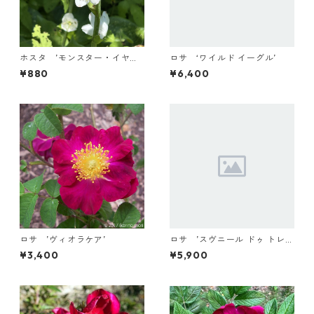
ホスタ ’モンスター・イヤー
ロサ ‘ワイルド イーグル’
ズ’
¥880
¥6,400
ロサ ’ヴィオラケア’
ロサ ’スヴニール ドゥ トレラ
ゼ’
¥3,400
¥5,900