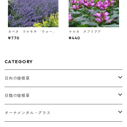
ネペタ ラケモサ ’ウォーカ
ケロネ オブリクア
ーズ・ロウ’
¥770
¥440
CATEGORY
日向の宿根草
ア行
日陰の宿根草
アガパンツス
カ行
ア行
オーナメンタル・グラス