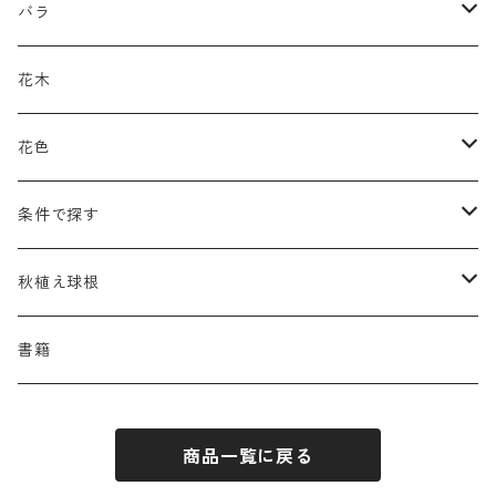
アキレア
カラミンタ
アクタエア
サ行
カ行
ア行
バラ
アクイレギア
カルタ
アコニツム
サルウィア
ギボウシ
エリムス
タ行
タ行
カ行
原種類
花木
アゲラティナ
カンパヌラ
アスター
サングイソルバ
キレンゲショウマ
タナケツム
ティアレラ
カスマンティウム
ナ行
ハ行
サ行
ハマナシの交配種（HRg）
花色
アスクレピアス
ギプソフィラ
アスティルベ
シダルケア
ゲンティアナ
タリクトルム
ドイツスズラン
カレクス
ネペタ
ブルネラ
スティパ
ハ行
マ行
タ行
ランブラー
黒
条件で探す
アスター
ギレニア
アスティルボイデス
シュウメイギク
コンワラリア
ダルメラ
ドデカテオン
カラマグロスティス
プルモナリア
セスレリア
パエオニア
メルテンシア
デスカンプシア
マ行
ラ行
ハ行
クライマー
青
蜜源植物
秋植え球根
アストランティア
クナウティア
アスリウム
シンフィオトリクム
ティアレラ
トリキルティス
コエレリア
ヘパティカ
スキザクリウム
バプティシア
ムクゲニア
ランプロカプノス
ハコネクロア
ラ行
シダ類
マ行
半つる
緑
グランドカバーにも良い植物
アリウム
書籍
アデノフォラ
クランベ
アルンクス
スタキス
ディアンツス
ヘレボルス
ススキ
パトリニア
ムクデニア
リグラリア
パニクム
ラティルス
ミスカンツス
ワ行
ラ行
シュラブ樹形
オレンジ
香りのある植物
スイセン
アユガ
クロコスミア
ウィオラ
セリヌム
商品一覧に戻る
ディギタリス
ホスタ
スポロボルス
ヒロテレフィウム
モナルダ
ロドゲルシア
ヒストリクス
リアトリス
ムーレンベルギア
ルズラ
ブッシュ樹形
ピンク
葉が魅力の植物
チューリップ