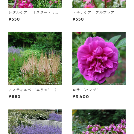
シダルケア ’ミスター・リン
エキナケア プルプレア
ドバーグ’
¥550
¥550
アスティルベ ’エリカ’ （ｘ
ロサ ’ハンザ’
アレンジイ）
¥880
¥3,400