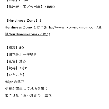
【系統】HSpn
【作出者・国／作出年】<1850
【Hardiness Zone】3
Hardiness Zone とは？(
http://www.ikor-no-mori.com/通
販/hardiness-zone-とは/
)
【樹高】80
【開花性】一季咲き
【花色】濃赤
【規格】7寸P
【ひとこと】
HSpnの銘花
小枝が密生して地面を覆う
他にはない渋い濃赤の一重花