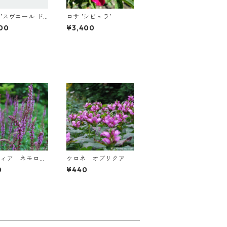
’スヴニール ド
ロサ ’シビュラ’
レラゼ’
00
¥3,400
ウィア ネモロ
ケロネ オブリクア
アメジスト’
0
¥440