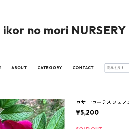
ikor no mori NURSERY
E
ABOUT
CATEGORY
CONTACT
ロサ ’ローテス フェノ
¥5,200
SOLD OUT