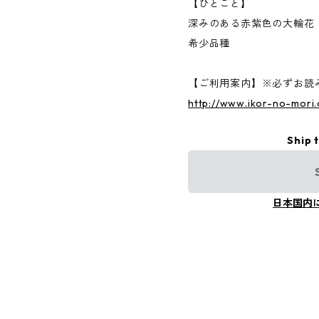
【ひとこと】
深みのある赤紫色の大輪花
希少品種
【ご利用案内】※必ずお読
http://www.ikor-no-m
Ship 
日本国内