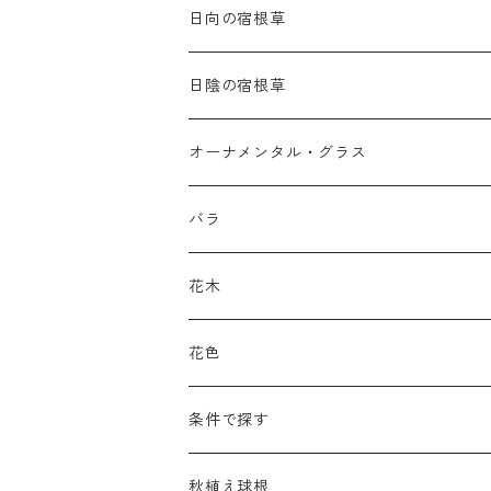
日向の宿根草
ア行
日陰の宿根草
アガパンツス
カ行
ア行
オーナメンタル・グラス
アキレア
カラミンタ
アクタエア
サ行
カ行
ア行
バラ
アクイレギア
カルタ
アコニツム
サルウィア
ギボウシ
エリムス
タ行
タ行
カ行
原種類
花木
アゲラティナ
カンパヌラ
アスター
サングイソルバ
キレンゲショウマ
タナケツム
ティアレラ
カスマンティウム
ナ行
ハ行
サ行
ハマナシの交配種（HRg）
花色
アスクレピアス
ギプソフィラ
アスティルベ
シダルケア
ゲンティアナ
タリクトルム
ドイツスズラン
カレクス
ネペタ
ブルネラ
スティパ
ハ行
マ行
タ行
ランブラー
黒
条件で探す
アスター
ギレニア
アスティルボイデス
シュウメイギク
コンワラリア
ダルメラ
ドデカテオン
カラマグロスティス
プルモナリア
セスレリア
パエオニア
メルテンシア
デスカンプシア
マ行
ラ行
ハ行
クライマー
青
蜜源植物
秋植え球根