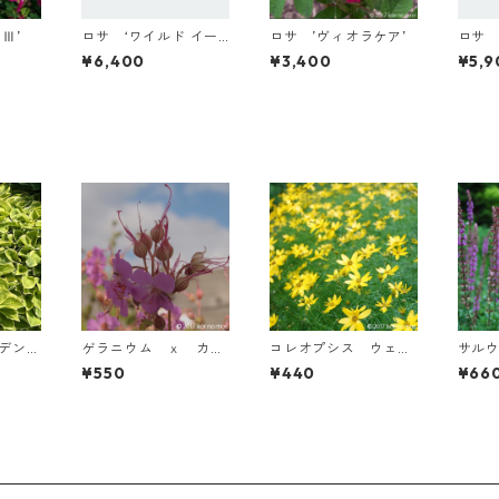
Ⅲ’
ロサ ‘ワイルド イー
ロサ ’ヴィオラケア’
ロサ 
グル’
ゥ ト
¥6,400
¥3,400
¥5,9
ルデン・
ゲラニウム ｘ カン
コレオプシス ウェル
サル
タブリギエンセ ’ケン
ティキラタ ’ムーンビ
サ ’
¥550
¥440
¥66
ブリッジ’
ーム’