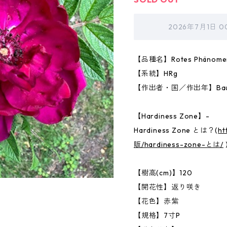
2026年7月1日 
【品種名】Rotes Phänome
【系統】HRg
【作出者・国／作出年】Baum, 
【Hardiness Zone】-
Hardiness Zone とは？(
ht
販/hardiness-zone-とは/
【樹高(cm)】120
【開花性】返り咲き
【花色】赤紫
【規格】7寸P