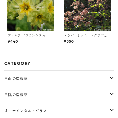
プリムラ ’フランシスカ’
エウパトリウム マクラツ
ム ’アトロプルプレウム’
¥440
¥550
CATEGORY
日向の宿根草
ア行
日陰の宿根草
アガパンツス
カ行
ア行
オーナメンタル・グラス