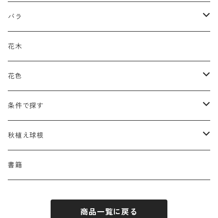
アキレア
カラミンタ
アクタエア
サ行
カ行
ア行
バラ
アクイレギア
カルタ
アコニツム
サルウィア
ギボウシ
エリムス
タ行
タ行
カ行
原種類
花木
アゲラティナ
カンパヌラ
アスター
サングイソルバ
キレンゲショウマ
タナケツム
ティアレラ
カスマンティウム
ナ行
ハ行
サ行
ハマナシの交配種（HRg）
花色
アスクレピアス
ギプソフィラ
アスティルベ
シダルケア
ゲンティアナ
タリクトルム
ドイツスズラン
カレクス
ネペタ
ブルネラ
スティパ
ハ行
マ行
タ行
ランブラー
黒
条件で探す
アスター
ギレニア
アスティルボイデス
シュウメイギク
コンワラリア
ダルメラ
ドデカテオン
カラマグロスティス
プルモナリア
セスレリア
パエオニア
メルテンシア
デスカンプシア
マ行
ラ行
ハ行
クライマー
青
蜜源植物
秋植え球根
アストランティア
クナウティア
アスリウム
シンフィオトリクム
ティアレラ
トリキルティス
コエレリア
ヘパティカ
スキザクリウム
バプティシア
ムクゲニア
ランプロカプノス
ハコネクロア
ラ行
シダ類
マ行
半つる
緑
グランドカバーにも良い植物
アリウム
書籍
アデノフォラ
クランベ
アルンクス
スタキス
ディアンツス
ヘレボルス
ススキ
パトリニア
ムクデニア
リグラリア
パニクム
ラティルス
ミスカンツス
ワ行
ラ行
シュラブ樹形
オレンジ
香りのある植物
スイセン
アユガ
クロコスミア
ウィオラ
セリヌム
商品一覧に戻る
ディギタリス
ホスタ
スポロボルス
ヒロテレフィウム