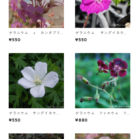
ゲラニウム ｘ カンタブリ
ゲラニウム サングイネウ
ギエンセ ’ケンブリッジ’
ム 'ナヌム'
¥550
¥550
ゲラニウム サングイネウ
ゲラニウム ファエウム フ
ム ‘アルブム’
ァエウム ’サモボル’
¥550
¥880