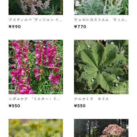
アスティルベ ’ヴィジョン イン
ウェロニカストルム ウィル
フェルノ’
ギニクム ’テンプテーション’
¥990
¥770
シダルケア ’ミスター・リン
アルケミラ モリス
ドバーグ’
¥550
¥550