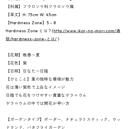
【科属】フウロソウ科フウロソウ属
【草丈】H: 75cm W: 45cm
【Hardiness Zone】5 - 8
Hardiness Zone とは？(
http://www.ikor-no-mori.com/通
販/hardiness-zone-とは/
)
【花期】晩春〜夏
【花色】紫
【日照】日なた〜日陰
【ひとこと】葉の独特な模様が魅力
花は薄い紫色で上品なイメージ
日陰でも花をつけやすい貴重なゲラニウム
ゲラニウムの中では開花が早い方
【ガーデンタイプ】ボーダー、ナチュラリスティック、ウッ
ドランド、バタフライガーデン