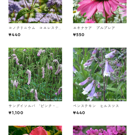
コノクリニウム コエレステ
エキナケア プルプレア
ィヌム
¥440
¥550
サングイソルバ ’ピンク・ブ
ペンステモン ヒルスツス
ラッシーズ’
¥1,100
¥440