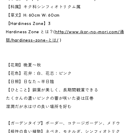
【科属】キク科シンフィオトリクム属
【草丈】H: 60cm W: 60cm
【Hardiness Zone】3
Hardiness Zone とは？(
http://www.ikor-no-mori.com/通
販/hardiness-zone-とは/
)
【花期】晩夏〜秋
【花色】花弁：白、花芯：ピンク
【日照】日なた～半日陰
【ひとこと】銅葉が美しく、長期間観賞できる
たくさんの濃いピンクの蕾が咲いた姿は圧巻
湿潤だが水はけの良い場所を好む
【ガーデンタイプ】ボーダー、コテージガーデン、メドウ
【相性の良い植物】ネペタ、モナルダ、シンフィオトリク