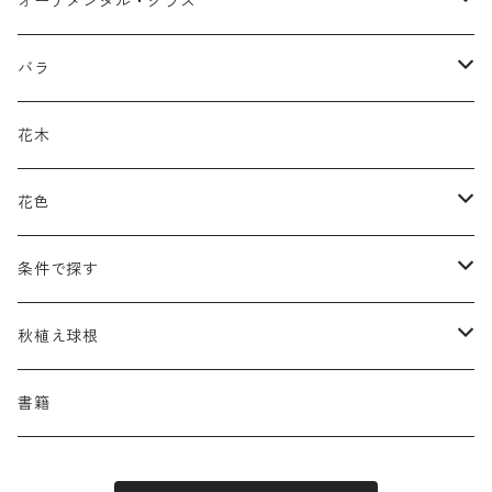
カ行
ア行
オーナメンタル・グラス
アキレア
カラミンタ
アクタエア
サ行
カ行
ア行
バラ
アクイレギア
カルタ
アコニツム
サルウィア
ギボウシ
エリムス
タ行
タ行
カ行
原種類
花木
アゲラティナ
カンパヌラ
アスター
サングイソルバ
キレンゲショウマ
タナケツム
ティアレラ
カスマンティウム
ナ行
ハ行
サ行
ハマナシの交配種（HRg）
花色
アスクレピアス
ギプソフィラ
アスティルベ
シダルケア
ゲンティアナ
タリクトルム
ドイツスズラン
カレクス
ネペタ
ブルネラ
スティパ
ハ行
マ行
タ行
ランブラー
黒
条件で探す
アスター
ギレニア
アスティルボイデス
シュウメイギク
コンワラリア
ダルメラ
ドデカテオン
カラマグロスティス
プルモナリア
セスレリア
パエオニア
メルテンシア
デスカンプシア
マ行
ラ行
ハ行
クライマー
青
蜜源植物
秋植え球根
アストランティア
クナウティア
アスリウム
シンフィオトリクム
ティアレラ
トリキルティス
コエレリア
ヘパティカ
スキザクリウム
バプティシア
ムクゲニア
ランプロカプノス
ハコネクロア
ラ行
シダ類
マ行
半つる
緑
グランドカバーにも良い植物
アリウム
書籍
アデノフォラ
クランベ
アルンクス
スタキス
ディアンツス
ヘレボルス
ススキ
パトリニア
ムクデニア
リグラリア
パニクム
ラティルス
ミスカンツス
ワ行
ラ行
シュラブ樹形
オレンジ
香りのある植物
スイセン