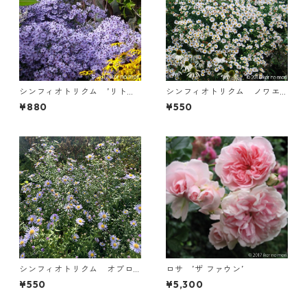
シンフィオトリクム ’リト
シンフィオトリクム ノワエ-
ル・カーロウ’
アングリアエ ’ヘルブストシ
¥880
¥550
ュネー’
シンフィオトリクム オブロ
ロサ ’ザ ファウン’
ンギフォリウム
¥550
¥5,300