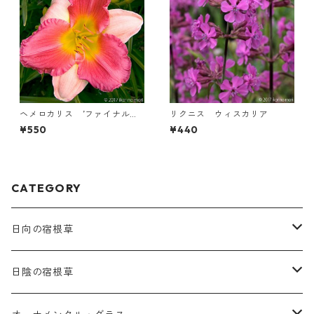
ヘメロカリス ’ファイナル・
リクニス ウィスカリア
タッチ’
¥550
¥440
CATEGORY
日向の宿根草
ア行
日陰の宿根草
アガパンツス